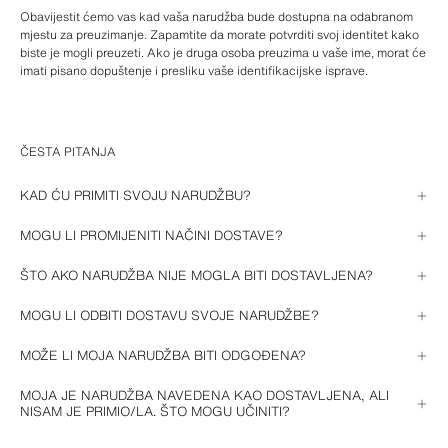
Obavijestit ćemo vas kad vaša narudžba bude dostupna na odabranom 
mjestu za preuzimanje. Zapamtite da morate potvrditi svoj identitet kako 
biste je mogli preuzeti. Ako je druga osoba preuzima u vaše ime, morat će 
imati pisano dopuštenje i presliku vaše identifikacijske isprave.
ČESTA PITANJA
KAD ĆU PRIMITI SVOJU NARUDŽBU?
Prilikom naručivanja pružit ćemo vam okvirni datum isporuke. Zatim ga 
MOGU LI PROMIJENITI NAČINI DOSTAVE?
možete pratiti putem 
svog računa
 ili, ako ste kupnju izvršili kao gost, 
putem poveznice u bilo kojoj poruci e-pošte koju smo vam poslali o vašoj 
Ako je narudžba već dovršena, ne može se promijeniti odabrani način 
ŠTO AKO NARUDŽBA NIJE MOGLA BITI DOSTAVLJENA?
kupnji.
slanja.
Ako ste odabrali dostavu na kućnu adresu, a niste bili prisutni u trenutku 
MOGU LI ODBITI DOSTAVU SVOJE NARUDŽBE?
isporuke, preporučujemo vam da nam se obratite kako bismo se 
dogovorili s prijevoznikom.
Ako više ne želite primiti svoju narudžbu, obratite nam se kako bismo vam 
MOŽE LI MOJA NARUDŽBA BITI ODGOĐENA?
pomogli.
U slučaju da vam ne možemo dostaviti narudžbu na predviđeni datum, 
MOJA JE NARUDŽBA NAVEDENA KAO DOSTAVLJENA, ALI
poslat ćemo vam poruku e-pošte u kojoj ćete moći vidjeti novi datum 
NISAM JE PRIMIO/LA. ŠTO MOGU UČINITI?
dostave u pojedinostima svoje narudžbe.
Ako niste primili svoju narudžbu, a ona je označena kao dostavljena, 