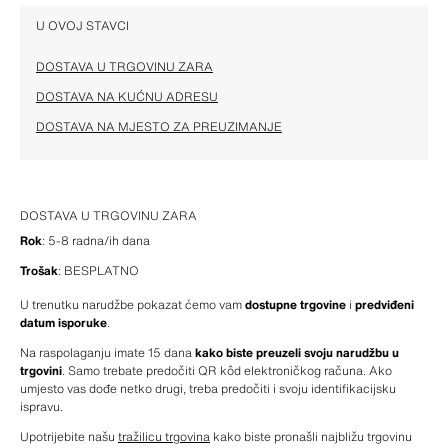
U OVOJ STAVCI
DOSTAVA U TRGOVINU ZARA
DOSTAVA NA KUĆNU ADRESU
DOSTAVA NA MJESTO ZA PREUZIMANJE
DOSTAVA U TRGOVINU ZARA
Rok
: 5-8 radna/ih dana
Trošak
: BESPLATNO
U trenutku narudžbe pokazat ćemo vam 
dostupne trgovine
 i 
predviđeni 
datum isporuke
.
Na raspolaganju imate 15 dana 
kako biste preuzeli svoju narudžbu u 
trgovini
. Samo trebate predočiti QR kôd elektroničkog računa. Ako 
umjesto vas dođe netko drugi, treba predočiti i svoju identifikacijsku 
ispravu.
Upotrijebite našu 
tražilicu trgovina
 kako biste pronašli najbližu trgovinu 