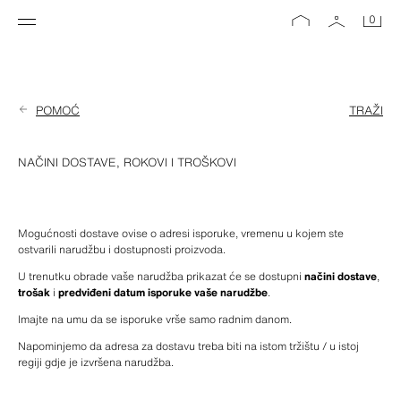
0
POMOĆ
TRAŽI
NAČINI DOSTAVE, ROKOVI I TROŠKOVI
Mogućnosti dostave ovise o adresi isporuke, vremenu u kojem ste 
ostvarili narudžbu i dostupnosti proizvoda.
U trenutku obrade vaše narudžba prikazat će se dostupni 
načini dostave
, 
trošak
 i 
predviđeni datum isporuke vaše narudžbe
.
Imajte na umu da se isporuke vrše samo radnim danom.
Napominjemo da adresa za dostavu treba biti na istom tržištu / u istoj 
regiji gdje je izvršena narudžba.