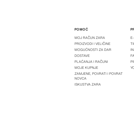
POMOĆ
P
MOJ RAČUN ZARA
E
PROIZVODI I VELIČINE
T
MOGUĆNOSTI ZA DAR
I
DOSTAVE
F
PLAĆANJA I RAČUNI
P
MOJE KUPNJE
Y
ZAMJENE, POVRATI I POVRAT
NOVCA
ISKUSTVA ZARA