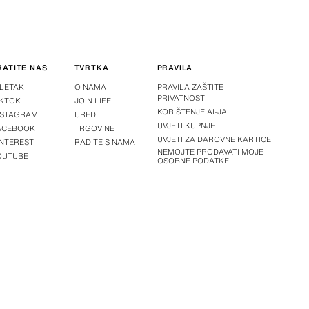
RATITE NAS
TVRTKA
PRAVILA
-LETAK
O NAMA
PRAVILA ZAŠTITE
PRIVATNOSTI
IKTOK
JOIN LIFE
KORIŠTENJE AI-JA
NSTAGRAM
UREDI
UVJETI KUPNJE
ACEBOOK
TRGOVINE
UVJETI ZA DAROVNE KARTICE
INTEREST
RADITE S NAMA
NEMOJTE PRODAVATI MOJE
OUTUBE
OSOBNE PODATKE