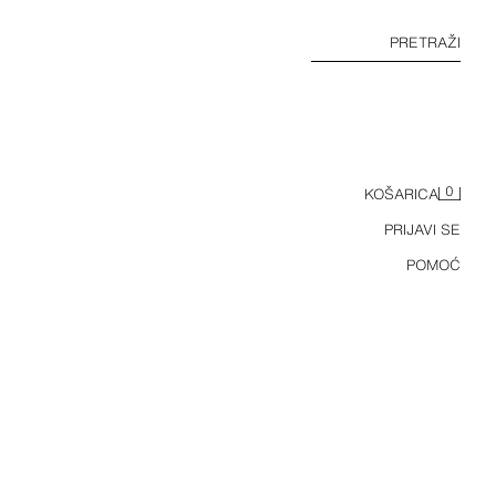
PRETRAŽI
0
KOŠARICA
PRIJAVI SE
POMOĆ
ROMANTIČNA KOŠULJA S ELASTIČNIM DETALJIMA