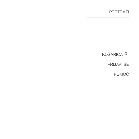
PRETRAŽI
0
KOŠARICA
PRIJAVI SE
POMOĆ
PAKET OD TRI PRUGASTE I JEDNOBOJNE MAJICE