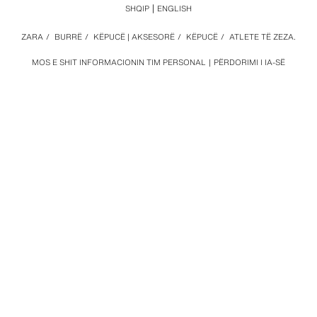
SHQIP
ENGLISH
ZARA
/
BURRË
/
KËPUCË | AKSESORË
/
KËPUCË
/
ATLETE TË ZEZA.
MOS E SHIT INFORMACIONIN TIM PERSONAL
PËRDORIMI I IA-SË