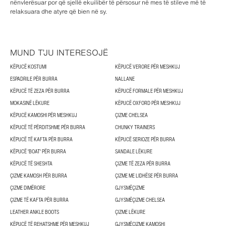
nënvlerësuar por që sjellë ekuilibër të përsosur në mes të stileve më të
relaksuara dhe atyre që bien në sy.
MUND T’JU INTERESOJË
KËPUCË KOSTUMI
KËPUCË VERORE PËR MESHKUJ
ESPADRILE PËR BURRA
NALLANE
KËPUCË TË ZEZA PËR BURRA
KËPUCË FORMALE PËR MESHKUJ
MOKASINË LËKURE
KËPUCË OXFORD PËR MESHKUJ
KËPUCË KAMOSHI PËR MESHKUJ
ÇIZME CHELSEA
KËPUCË TË PËRDITSHME PËR BURRA
CHUNKY TRAINERS
KËPUCË TË KAFTA PËR BURRA
KËPUCË SERIOZE PËR BURRA
KËPUCË 'BOAT' PËR BURRA
SANDALE LËKURE
KËPUCË TË SHESHTA
ÇIZME TË ZEZA PËR BURRA
ÇIZME KAMOSH PËR BURRA
ÇIZME ME LIDHËSE PËR BURRA
ÇIZME DIMËRORE
GJYSMËÇIZME
ÇIZME TË KAFTA PËR BURRA
GJYSMËÇIZME CHELSEA
LEATHER ANKLE BOOTS
ÇIZME LËKURE
KËPUCË TË REHATSHME PËR MESHKUJ
GJYSMËÇIZME KAMOSHI