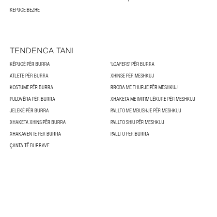
KËPUCË BEZHË
TENDENCA TANI
KËPUCË PËR BURRA
'LOAFERS' PËR BURRA
ATLETE PËR BURRA
XHINSE PËR MESHKUJ
KOSTUME PËR BURRA
RROBA ME THURJE PËR MESHKUJ
PULOVËRA PËR BURRA
XHAKETA ME IMITIM LËKURE PËR MESHKUJ
JELEKË PËR BURRA
PALLTO ME MBUSHJE PËR MESHKUJ
XHAKETA XHINS PËR BURRA
PALLTO SHIU PËR MESHKUJ
XHAKAVENTE PËR BURRA
PALLTO PËR BURRA
ÇANTA TË BURRAVE