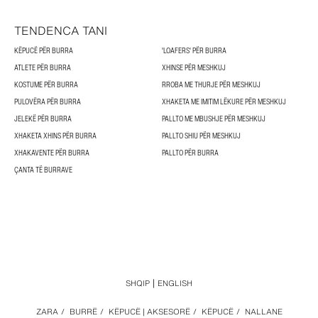
TENDENCA TANI
KËPUCË PËR BURRA
'LOAFERS' PËR BURRA
ATLETE PËR BURRA
XHINSE PËR MESHKUJ
KOSTUME PËR BURRA
RROBA ME THURJE PËR MESHKUJ
PULOVËRA PËR BURRA
XHAKETA ME IMITIM LËKURE PËR MESHKUJ
JELEKË PËR BURRA
PALLTO ME MBUSHJE PËR MESHKUJ
XHAKETA XHINS PËR BURRA
PALLTO SHIU PËR MESHKUJ
XHAKAVENTE PËR BURRA
PALLTO PËR BURRA
ÇANTA TË BURRAVE
SHQIP
ENGLISH
ZARA
/
BURRË
/
KËPUCË | AKSESORË
/
KËPUCË
/
NALLANE