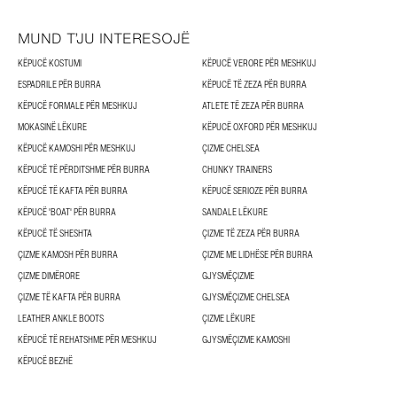
MUND T’JU INTERESOJË
KËPUCË KOSTUMI
KËPUCË VERORE PËR MESHKUJ
ESPADRILE PËR BURRA
KËPUCË TË ZEZA PËR BURRA
KËPUCË FORMALE PËR MESHKUJ
ATLETE TË ZEZA PËR BURRA
MOKASINË LËKURE
KËPUCË OXFORD PËR MESHKUJ
KËPUCË KAMOSHI PËR MESHKUJ
ÇIZME CHELSEA
KËPUCË TË PËRDITSHME PËR BURRA
CHUNKY TRAINERS
KËPUCË TË KAFTA PËR BURRA
KËPUCË SERIOZE PËR BURRA
KËPUCË 'BOAT' PËR BURRA
SANDALE LËKURE
KËPUCË TË SHESHTA
ÇIZME TË ZEZA PËR BURRA
ÇIZME KAMOSH PËR BURRA
ÇIZME ME LIDHËSE PËR BURRA
ÇIZME DIMËRORE
GJYSMËÇIZME
ÇIZME TË KAFTA PËR BURRA
GJYSMËÇIZME CHELSEA
LEATHER ANKLE BOOTS
ÇIZME LËKURE
KËPUCË TË REHATSHME PËR MESHKUJ
GJYSMËÇIZME KAMOSHI
KËPUCË BEZHË