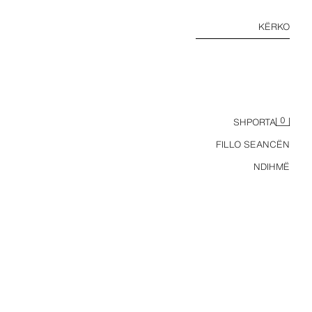
KËRKO
0
SHPORTA
FILLO SEANCËN
NDIHMË