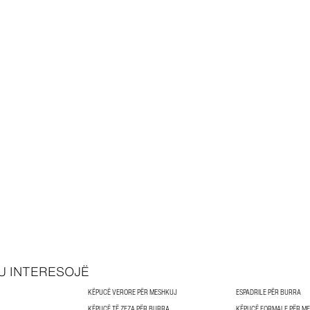
U INTERESOJË
KËPUCË VERORE PËR MESHKUJ
ESPADRILE PËR BURRA
KËPUCË TË ZEZA PËR BURRA
KËPUCË FORMALE PËR M