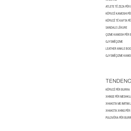
ATLETE TË ZEZA PËR
KËPUCË KAMOSHI PË
KËPUCË TË KAFTA P
SANDALE LËKURE
ÇIZME KAMOSH PËR
GJYSMËÇIZME
LEATHER ANKLE BOO
GJYSMËÇIZME KAMO
TENDENC
KËPUCË PËR BURRA
XHINSE PËR MESHKU
XHAKETA ME IMITIM
XHAKETA XHINS PËR
PULOVËRA PËR BUR