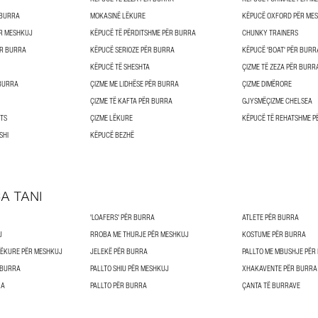
 BURRA
MOKASINË LËKURE
KËPUCË OXFORD PËR ME
R MESHKUJ
KËPUCË TË PËRDITSHME PËR BURRA
CHUNKY TRAINERS
ËR BURRA
KËPUCË SERIOZE PËR BURRA
KËPUCË 'BOAT' PËR BURR
KËPUCË TË SHESHTA
ÇIZME TË ZEZA PËR BURR
 BURRA
ÇIZME ME LIDHËSE PËR BURRA
ÇIZME DIMËRORE
ÇIZME TË KAFTA PËR BURRA
GJYSMËÇIZME CHELSEA
TS
ÇIZME LËKURE
KËPUCË TË REHATSHME P
SHI
KËPUCË BEZHË
A TANI
'LOAFERS' PËR BURRA
ATLETE PËR BURRA
J
RROBA ME THURJE PËR MESHKUJ
KOSTUME PËR BURRA
 LËKURE PËR MESHKUJ
JELEKË PËR BURRA
PALLTO ME MBUSHJE PËR
 BURRA
PALLTO SHIU PËR MESHKUJ
XHAKAVENTE PËR BURRA
RA
PALLTO PËR BURRA
ÇANTA TË BURRAVE