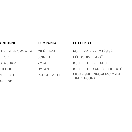
A NDIQNI
KOMPANIA
POLITIKAT
ULETIN INFORMATIV
CILËT JEMI
POLITIKA E PRIVATËSISË
IKTOK
JOIN LIFE
PËRDORIMI I IA-SË
NSTAGRAM
ZYRAT
KUSHTET E BLERJES
ACEBOOK
DYQANET
KUSHTET E KARTËS DHURATË
MOS E SHIT INFORMACIONIN
INTEREST
PUNONI ME NE
TIM PERSONAL
OUTUBE