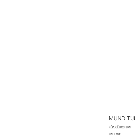
MUND T’J
KËPUCË KOSTUMI
NALLANE