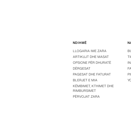
NDIHMË
N
LLOGARIA IME ZARA
B
ARTIKUJT DHE MASAT
T
OPSIONE PËR DHURATË
I
DËRGESAT
F
PAGESAT DHE FATURAT
P
BLERJET E MIA
Y
KËMBIMET, KTHIMET DHE
RIMBURSIMET
PËRVOJAT ZARA