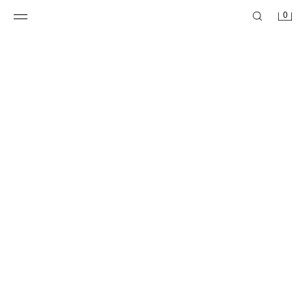
0
NEW
NEW
QUẦN ỐNG SUÔNG ZW COLLECTION
QUẦN CULOTTE KÈM THẮT LƯNG