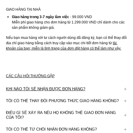
GIAO HÀNG TẠI NHÀ
Giao hàng trong 3-7 ngày làm việc
 - 99.000 VND
Miễn phí giao hàng cho đơn hàng từ 1.299.000 VND chỉ dành cho các 
sản phẩm không giảm giá.
Nếu bạn mua hàng với tư cách người dùng đã đăng ký, bạn có thể thay đổi 
địa chỉ giao hàng bằng cách truy cập vào mục chi tiết đơn hàng từ 
tài 
khoản của bạn
; miễn là tình trạng của đơn đặt hàng có thể làm như vậy.
CÁC CÂU HỎI THƯỜNG GẶP
KHI NÀO TÔI SẼ NHẬN ĐƯỢC ĐƠN HÀNG?
Khi đặt hàng, chúng tôi sẽ thông báo cho bạn về ngày giao hàng dự kiến. 
TÔI CÓ THỂ THAY ĐỔI PHƯƠNG THỨC GIAO HÀNG KHÔNG?
Sau đó, bạn có thể theo dõi đơn hàng từ 
Nếu giao dịch mua đã hoàn tất, bạn không thể thay đổi phương thưc giao 
ĐIỀU GÌ SẼ XẢY RA NẾU HỌ KHÔNG THỂ GIAO ĐƠN HÀNG
hàng đã chọn.
CỦA TÔI?
Nếu bạn đã chọn giao hàng tận nhà và bạn vắng mặt tại thời điểm giao 
TÔI CÓ THỂ TỪ CHỐI NHẬN ĐƠN HÀNG KHÔNG?
hàng, chúng tôi khuyên bạn nên liên hệ với chúng tôi và chúng tôi sẽ làm 