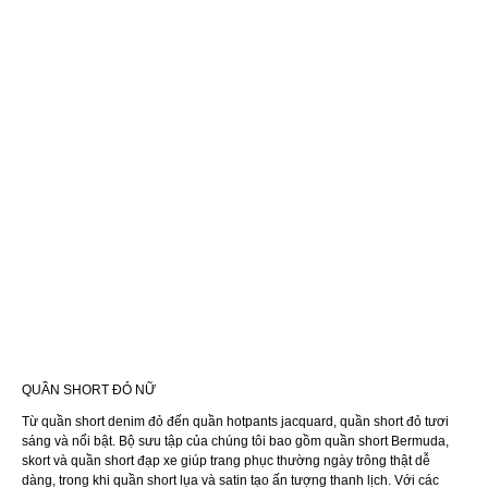
QUẦN SHORT ĐỎ NỮ
Từ quần short denim đỏ đến quần hotpants jacquard, quần short đỏ tươi
sáng và nổi bật. Bộ sưu tập của chúng tôi bao gồm quần short Bermuda,
skort và quần short đạp xe giúp trang phục thường ngày trông thật dễ
dàng, trong khi quần short lụa và satin tạo ấn tượng thanh lịch. Với các