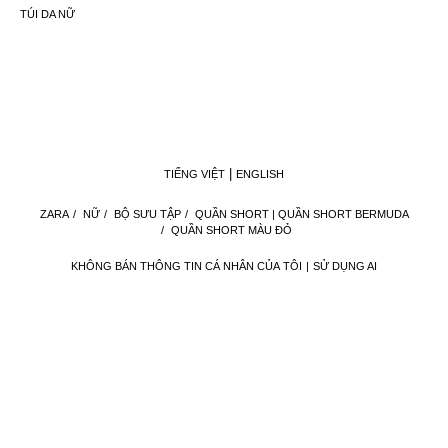
TÚI DA NỮ
TIẾNG VIỆT
ENGLISH
ZARA
/
NỮ
/
BỘ SƯU TẬP
/
QUẦN SHORT | QUẦN SHORT BERMUDA
/
QUẦN SHORT MÀU ĐỎ
KHÔNG BÁN THÔNG TIN CÁ NHÂN CỦA TÔI
SỬ DỤNG AI