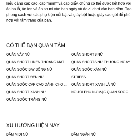
kiểu dáng cạp cao, cạp "mom" và cạp giấy, chúng có thể được kết hợp với
áo ba lỗ, áo len và áo sơ mi vào ban ngày và áo đi chơi vào ban đêm. Tạo
phong cách với các phụ kiện nổi bật và giày bệt hoặc giày cao gót để phù
hợp với tâm trạng của bạn.
CÓ THỂ BẠN QUAN TÂM
QUẦN VÁY NỮ
QUẦN SHORTS NỮ
QUẦN SHORT LINEN THOÁNG MÁT NỮ
QUẦN SHORTS NỮ THƯỜNG NGÀY
QUẦN SOÓC BAY BỔNG NỮ
QUẦN SOÓC XÁM NỮ
QUẦN SHORT ĐEN NỮ
STRIPES
QUẦN SOÓC CẠP CAO DÀNH CHO MẸ
QUẦN SHORT XANH LÁ NỮ
QUẦN SHORT XANH NỮ
NGƯỜI PHỤ NỮ MẶC QUẦN SOÓC HỒNG
QUẦN SOÓC TRẮNG NỮ
XU HƯỚNG HIỆN NAY
ĐẦM MIDI NỮ
ĐẦM NGẮN NỮ