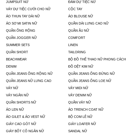
JUMPSUIT NỮ
ĐẦM DỰ TIỆC NỮ
VÁY DỰ TIỆC CƯỚI CHO NỮ
CỘC TAY
ÁO THUN TAY DÀI NỮ
ÁO BLOUSE NỮ
ÁO SƠ MI SATIN NỮ
QUẦN DÀI LƯNG CAO NỮ
QUẦN ỐNG RỘNG
QUẦN ÂU NỮ
QUẦN JOGGER NỮ
COMFORT
SUMMER SETS
LINEN
QUẦN SHORT
TAILORING
BEACHWEAR
BỘ ĐỒ THỂ THAO NỮ PHONG CÁCH
DENIM
ĐỒ DỆT KIM NỮ
QUẦN JEANS ỐNG RỘNG NỮ
QUẦN JEANS ỐNG ĐỨNG NỮ
QUẦN JEANS NỮ LƯNG CAO
QUẦN JEANS ỐNG LOE NỮ
VÁY NỮ
VÁY MIDI NỮ
VÁY NGẮN NỮ
VÁY DENIM NỮ
QUẦN SHORTS NỮ
QUẦN VÁY NỮ
ÁO LEN NỮ
ÁO TRENCH COAT NỮ
ÁO GILET & ÁO VEST NỮ
BỘ COM LÊ NỮ
GIÀY CAO GÓT NỮ
GIÀY LOAFER NỮ
GIÀY BỐT CỔ NGẮN NỮ
SANDAL NỮ