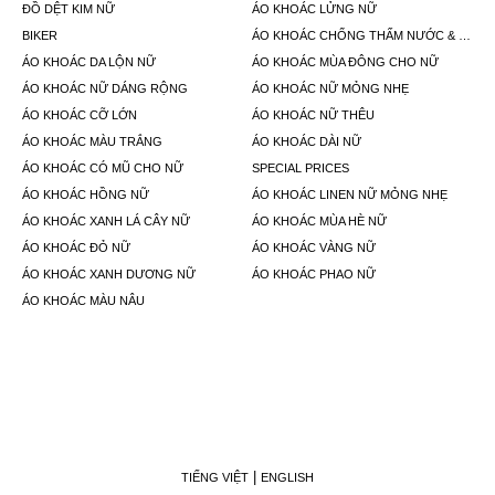
ĐỒ DỆT KIM NỮ
ÁO KHOÁC LỬNG NỮ
BIKER
ÁO KHOÁC CHỐNG THẤM NƯỚC & ÁO MƯA
ÁO KHOÁC DA LỘN NỮ
ÁO KHOÁC MÙA ĐÔNG CHO NỮ
ÁO KHOÁC NỮ DÁNG RỘNG
ÁO KHOÁC NỮ MỎNG NHẸ
ÁO KHOÁC CỠ LỚN
ÁO KHOÁC NỮ THÊU
ÁO KHOÁC MÀU TRẮNG
ÁO KHOÁC DÀI NỮ
ÁO KHOÁC CÓ MŨ CHO NỮ
SPECIAL PRICES
ÁO KHOÁC HỒNG NỮ
ÁO KHOÁC LINEN NỮ MỎNG NHẸ
ÁO KHOÁC XANH LÁ CÂY NỮ
ÁO KHOÁC MÙA HÈ NỮ
ÁO KHOÁC ĐỎ NỮ
ÁO KHOÁC VÀNG NỮ
ÁO KHOÁC XANH DƯƠNG NỮ
ÁO KHOÁC PHAO NỮ
ÁO KHOÁC MÀU NÂU
TIẾNG VIỆT
ENGLISH