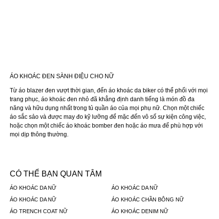
ÁO KHOÁC ĐEN SÀNH ĐIỆU CHO NỮ
Từ áo blazer đen vượt thời gian, đến áo khoác da biker có thể phối với mọi
trang phục, áo khoác đen nhỏ đã khẳng định danh tiếng là món đồ đa
năng và hữu dụng nhất trong tủ quần áo của mọi phụ nữ. Chọn một chiếc
áo sắc sảo và được may đo kỹ lưỡng để mặc đến vô số sự kiện công việc,
hoặc chọn một chiếc áo khoác bomber đen hoặc áo mưa để phù hợp với
mọi dịp thông thường.
CÓ THỂ BẠN QUAN TÂM
ÁO KHOÁC DA NỮ
ÁO KHOÁC DA NỮ
ÁO KHOÁC DA NỮ
ÁO KHOÁC CHẦN BÔNG NỮ
ÁO TRENCH COAT NỮ
ÁO KHOÁC DENIM NỮ