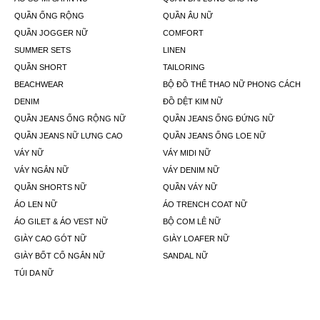
QUẦN ỐNG RỘNG
QUẦN ÂU NỮ
QUẦN JOGGER NỮ
COMFORT
SUMMER SETS
LINEN
QUẦN SHORT
TAILORING
BEACHWEAR
BỘ ĐỒ THỂ THAO NỮ PHONG CÁCH
DENIM
ĐỒ DỆT KIM NỮ
QUẦN JEANS ỐNG RỘNG NỮ
QUẦN JEANS ỐNG ĐỨNG NỮ
QUẦN JEANS NỮ LƯNG CAO
QUẦN JEANS ỐNG LOE NỮ
VÁY NỮ
VÁY MIDI NỮ
VÁY NGẮN NỮ
VÁY DENIM NỮ
QUẦN SHORTS NỮ
QUẦN VÁY NỮ
ÁO LEN NỮ
ÁO TRENCH COAT NỮ
ÁO GILET & ÁO VEST NỮ
BỘ COM LÊ NỮ
GIÀY CAO GÓT NỮ
GIÀY LOAFER NỮ
GIÀY BỐT CỔ NGẮN NỮ
SANDAL NỮ
TÚI DA NỮ