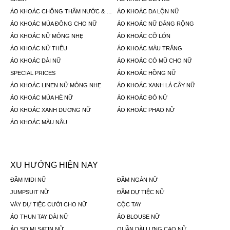
ÁO KHOÁC CHỐNG THẤM NƯỚC & ÁO MƯA
ÁO KHOÁC DA LỘN NỮ
ÁO KHOÁC MÙA ĐÔNG CHO NỮ
ÁO KHOÁC NỮ DÁNG RỘNG
ÁO KHOÁC NỮ MỎNG NHẸ
ÁO KHOÁC CỠ LỚN
ÁO KHOÁC NỮ THÊU
ÁO KHOÁC MÀU TRẮNG
ÁO KHOÁC DÀI NỮ
ÁO KHOÁC CÓ MŨ CHO NỮ
SPECIAL PRICES
ÁO KHOÁC HỒNG NỮ
ÁO KHOÁC LINEN NỮ MỎNG NHẸ
ÁO KHOÁC XANH LÁ CÂY NỮ
ÁO KHOÁC MÙA HÈ NỮ
ÁO KHOÁC ĐỎ NỮ
ÁO KHOÁC XANH DƯƠNG NỮ
ÁO KHOÁC PHAO NỮ
ÁO KHOÁC MÀU NÂU
XU HƯỚNG HIỆN NAY
ĐẦM MIDI NỮ
ĐẦM NGẮN NỮ
JUMPSUIT NỮ
ĐẦM DỰ TIỆC NỮ
VÁY DỰ TIỆC CƯỚI CHO NỮ
CỘC TAY
ÁO THUN TAY DÀI NỮ
ÁO BLOUSE NỮ
ÁO SƠ MI SATIN NỮ
QUẦN DÀI LƯNG CAO NỮ