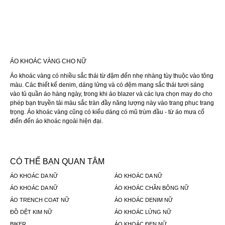
ÁO KHOÁC VÀNG CHO NỮ
Áo khoác vàng có nhiều sắc thái từ đậm đến nhẹ nhàng tùy thuộc vào tông
màu. Các thiết kế denim, dáng lửng và có đệm mang sắc thái tươi sáng
vào tủ quần áo hàng ngày, trong khi áo blazer và các lựa chọn may đo cho
phép bạn truyền tải màu sắc tràn đầy năng lượng này vào trang phục trang
trọng. Áo khoác vàng cũng có kiểu dáng có mũ trùm đầu - từ áo mưa cổ
điển đến áo khoác ngoài hiện đại.
CÓ THỂ BẠN QUAN TÂM
ÁO KHOÁC DA NỮ
ÁO KHOÁC DA NỮ
ÁO KHOÁC DA NỮ
ÁO KHOÁC CHẦN BÔNG NỮ
ÁO TRENCH COAT NỮ
ÁO KHOÁC DENIM NỮ
ĐỒ DỆT KIM NỮ
ÁO KHOÁC LỬNG NỮ
BIKER
ÁO KHOÁC ĐEN NỮ