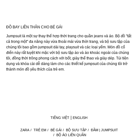
ĐỒ BAY LIỀN THÂN CHO BÉ GÁI
Jumpsuit là một sự thay thế hợp thời trang cho quần jeans và áo. Bộ đồ "tất
cả trong một" đa năng này vừa thoải mái vừa thời trang, và bộ sưu tập của
chúng tôi bao gồm jumpsuit dài tay, playsuit và các loại yếm. Món đồ cổ
điển này rất tuyệt khi mặc với bộ sưu tập áo và áo khoác ngoài của chúng
tôi, đồng thời trông phong cách với bốt, giày thể thao và giày dép. Túi tiện
dụng và khóa cài dễ dàng làm cho các thiết kế jumpsuit của chúng tôi trở
thành món đồ yêu thích của trẻ em.
TIẾNG VIỆT
ENGLISH
ZARA
/
TRẺ EM
/
BÉ GÁI
/
BỘ SƯU TẬP
/
ĐẦM | JUMPSUIT
/
BỘ ÁO LIỀN QUẦN