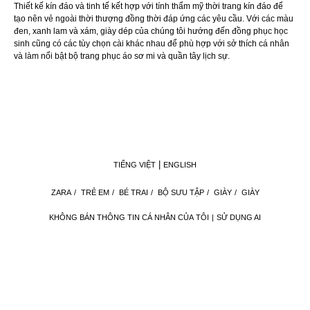
Thiết kế kín đáo và tinh tế kết hợp với tính thẩm mỹ thời trang kín đáo để
tạo nên vẻ ngoài thời thượng đồng thời đáp ứng các yêu cầu. Với các màu
đen, xanh lam và xám, giày dép của chúng tôi hướng đến đồng phục học
sinh cũng có các tùy chọn cài khác nhau để phù hợp với sở thích cá nhân
và làm nổi bật bộ trang phục áo sơ mi và quần tây lịch sự.
TIẾNG VIỆT
ENGLISH
ZARA
/
TRẺ EM
/
BÉ TRAI
/
BỘ SƯU TẬP
/
GIÀY
/
GIÀY
KHÔNG BÁN THÔNG TIN CÁ NHÂN CỦA TÔI
SỬ DỤNG AI