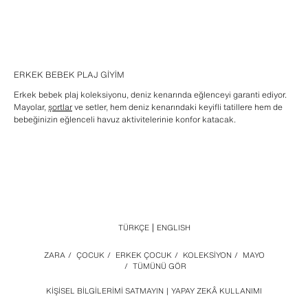
ERKEK BEBEK PLAJ GIYIM
Erkek bebek plaj koleksiyonu, deniz kenarında eğlenceyi garanti ediyor.
Mayolar,
şortlar
ve setler, hem deniz kenarındaki keyifli tatillere hem de
bebeğinizin eğlenceli havuz aktivitelerinie konfor katacak.
TÜRKÇE
ENGLISH
ZARA
/
ÇOCUK
/
ERKEK ÇOCUK
/
KOLEKSİYON
/
MAYO
/
TÜMÜNÜ GÖR
KIŞISEL BILGILERIMI SATMAYIN
YAPAY ZEKÂ KULLANIMI