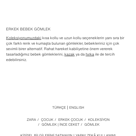
ERKEK BEBEK GÖMLEK
Koleksiyonumuzdaki
kısa kollu ve uzun kollu seçeneklerin yanı sıra bir
çok farklı renk ve kumaşta bulunan gömlekler, bebekleriniz için çok
sevimli birer alternatif. Rahat hareket kabiliyetine önem vererek
tasarladığımız bebek gömleklerini,
kazak
ya da
hırka
ile de tercih
edebilirsiniz.
TÜRKÇE
ENGLISH
ZARA
/
ÇOCUK
/
ERKEK ÇOCUK
/
KOLEKSİYON
/
GÖMLEK | İNCE CEKET
/
GÖMLEK
KIŞISEL BILGILERIMI SATMAYIN
YAPAY ZEKÂ KULLANIMI