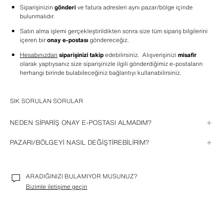
Siparişinizin 
gönderi
 ve fatura adresleri aynı pazar/bölge içinde 
bulunmalıdır.
Satın alma işlemi gerçekleştirildikten sonra size tüm sipariş bilgilerini 
içeren bir 
onay e-postası
 göndereceğiz.
Hesabınızdan
siparişinizi takip
 edebilirsiniz.  Alışverişinizi 
misafir
olarak yaptıysanız size siparişinizle ilgili gönderdiğimiz e-postaların 
herhangi birinde bulabileceğiniz bağlantıyı kullanabilirsiniz.
SIK SORULAN SORULAR
NEDEN SİPARİŞ ONAY E-POSTASI ALMADIM?
Satın alma işleminizin onaylandığını belirten e-postayı almadıysanız bu 
PAZARI/BÖLGEYİ NASIL DEĞİŞTİREBİLİRİM?
durum şu sebeplerden kaynaklanıyor olabilir:
Bilgisayarınızdan
: Çerezleri silip web sitemize girin. Pazar/bölge 
Gönderdiğimiz e-posta, istenmeyen e-posta klasörünüzdedir.
seçeneğini göreceksiniz.
ARADIĞINIZI BULAMIYOR MUSUNUZ?
E-posta adresiniz yanlış. Sorunu çözmemiz için bizimle iletişime 
iOS uygulamasından
: Telefon ayarlarınızdan Zara uygulamasını bulun 
geçebilirsiniz.
Bizimle iletişime geçin
ve "Yeniden başlat" seçeneğini işaretleyin. Bu işlem sonrasında 
uygulamaya yeniden giriş yaptığınızda istediğiniz pazarı/bölgeyi 
Bir hata oluştu ve ödeme doğru şekilde tamamlanamadı. Size bir e-
seçebilirsiniz.
posta göndereceğiz. Bu e-postadaki bağlantıyı kullanarak işlemi 
tekrar gerçekleştirebilirsiniz.