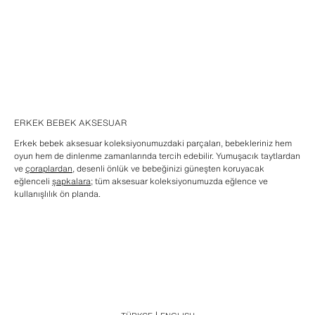
ERKEK BEBEK AKSESUAR
Erkek bebek aksesuar koleksiyonumuzdaki parçaları, bebekleriniz hem
oyun hem de dinlenme zamanlarında tercih edebilir. Yumuşacık taytlardan
ve
çoraplardan
, desenli önlük ve bebeğinizi güneşten koruyacak
eğlenceli
şapkalara
; tüm aksesuar koleksiyonumuzda eğlence ve
kullanışlılık ön planda.