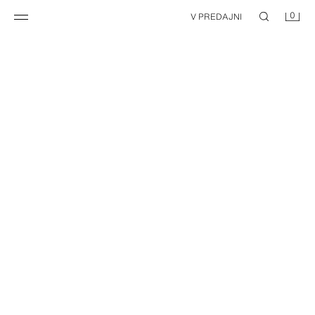
0
V PREDAJNI
NEW
NEW
LÍCENKA V TYČINKE COLOR CODE WHISPER PINK
LÍCENKA V TYČINKE COLOR CODE VELVET ROSEWOOD