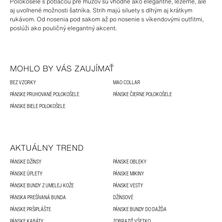
Polokošele s potlačou pre mužov sú vhodné ako elegantné, ležérne, ale
aj uvoľnené možnosti šatníka. Strih majú siluety s dlhým aj krátkym
rukávom. Od nosenia pod sakom až po nosenie s víkendovými outfitmi,
poslúži ako pouličný elegantný akcent.
MOHLO BY VÁS ZAUJÍMAŤ
BEZ VZORKY
MAO COLLAR
PÁNSKE PRUHOVANÉ POLOKOŠELE
PÁNSKE ČIERNE POLOKOŠELE
PÁNSKE BIELE POLOKOŠELE
AKTUÁLNY TREND
PÁNSKE DŽÍNSY
PÁNSKE OBLEKY
PÁNSKE ÚPLETY
PÁNSKE MIKINY
PÁNSKE BUNDY Z UMELEJ KOŽE
PÁNSKE VESTY
PÁNSKA PREŠÍVANÁ BUNDA
DŽÍNSOVÉ
PÁNSKE PRŠIPLÁŠTE
PÁNSKE BUNDY DO DAŽĎA
PÁNSKE KABÁTY
ZOBRAZIŤ VŠETKO