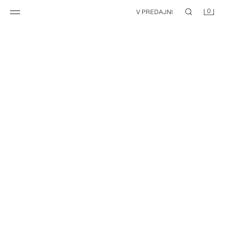
0
V PREDAJNI
NEW
NEW
PRUHOVANÉ POLO TRIČKO RELAXED FIT
DŽÍNSOVÁ KOŠEĽA BOXY FIT S PÁSIKMI