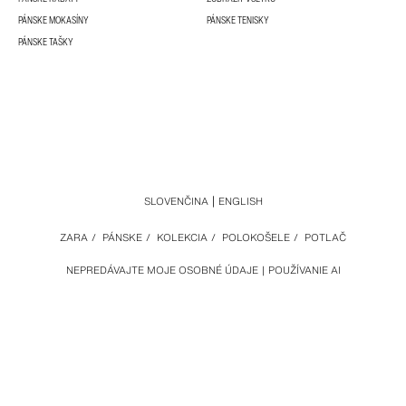
PÁNSKE MOKASÍNY
PÁNSKE TENISKY
PÁNSKE TAŠKY
SLOVENČINA
ENGLISH
ZARA
/
PÁNSKE
/
KOLEKCIA
/
POLOKOŠELE
/
POTLAČ
NEPREDÁVAJTE MOJE OSOBNÉ ÚDAJE
POUŽÍVANIE AI