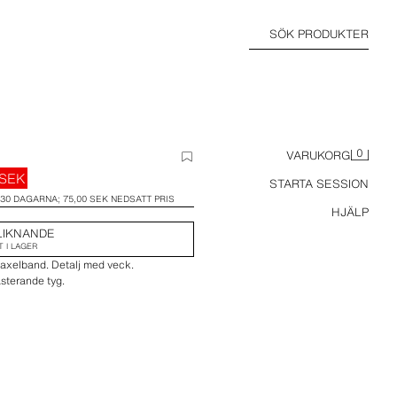
SÖK PRODUKTER
0
VARUKORG
 SEK
STARTA SESSION
 30 DAGARNA; 75,00 SEK NEDSATT PRIS
HJÄLP
LIKNANDE
T I LAGER
 axelband. Detalj med veck.
sterande tyg.