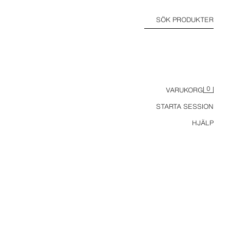
SÖK PRODUKTER
0
VARUKORG
STARTA SESSION
HJÄLP
HALVTRANSPARENT BYXA MED SKRYNKLIG EFFEKT