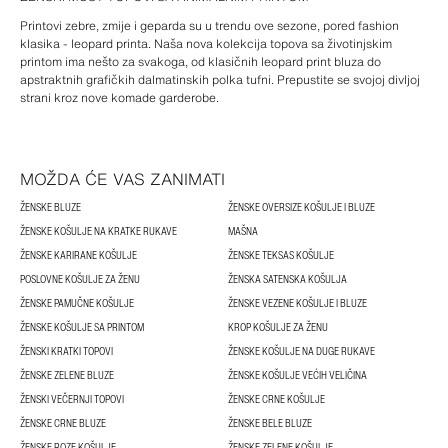
Printovi zebre, zmije i geparda su u trendu ove sezone, pored fashion
klasika - leopard printa. Naša nova kolekcija topova sa životinjskim
printom ima nešto za svakoga, od klasičnih leopard print bluza do
apstraktnih grafičkih dalmatinskih polka tufni. Prepustite se svojoj divljoj
strani kroz nove komade garderobe.
MOŽDA ĆE VAS ZANIMATI
ŽENSKE BLUZE
ŽENSKE OVERSIZE KOŠULJE I BLUZE
ŽENSKE KOŠULJE NA KRATKE RUKAVE
MAŠNA
ŽENSKE KARIRANE KOŠULJE
ŽENSKE TEKSAS KOŠULJE
POSLOVNE KOŠULJE ZA ŽENU
ŽENSKA SATENSKA KOŠULJA
ŽENSKE PAMUČNE KOŠULJE
ŽENSKE VEZENE KOŠULJE I BLUZE
ŽENSKE KOŠULJE SA PRINTOM
KROP KOŠULJE ZA ŽENU
ŽENSKI KRATKI TOPOVI
ŽENSKE KOŠULJE NA DUGE RUKAVE
ŽENSKE ZELENE BLUZE
ŽENSKE KOŠULJE VEĆIH VELIČINA
ŽENSKI VEČERNJI TOPOVI
ŽENSKE CRNE KOŠULJE
ŽENSKE CRNE BLUZE
ŽENSKE BELE BLUZE
ŽENSKE ROZE KOŠULJE
ŽENSKE ZELENE KOŠULJE