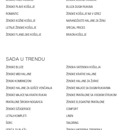
ŽENSKE PLAVE KOŠULJE
BLUZA DUGIH RUKAVA
ROMANTIC
ŽENSKE KOŠULJE NA V-IZREZ
ŽENSKE KOŽNE KOŠULJE
NARANDŽASTE HALJINE ZA ŽENU
LETNJE ŽENSKE KOŠULJE
SPECIAL PRICES
ŽENSKE FLANELSKE KOŠULJE
BRAON KOŠULJE
SADA U TRENDU
ŽENSKE BLUZE
ŽENSKA SATENSKA KOŠULJA
ŽENSKE MIDI HALJINE
ŽENSKE KRATKE HALJINE
ŽENSKI KOMBINEZONI
ŽENSKE HALJINE ZA ŽURKE
ŽENSKE HALJINE ZA GOŠĆE VENČANJA
ŽENSKE MAJICE SA DUGIM RUKAVIMA
ŽENSKE MAJICE NA KRATKI RUKAV
ŽENSKE PANTALONE SA VISOKIM STRUKOM
PANTALONE ŠIROKIH NOGAVICA
ŽENSKE ELEGANTNE PANTALONE
ŽENSKE DŽOGERSICE
COMFORT
LETNJI KOMPLETI
LINEN
ŠORC
TAILORING
ODEĆA ZA PLAŽU
ŽENSKA MODERNA TRENERKA