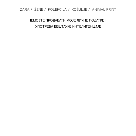
ZARA
/
ŽENE
/
KOLEKCIJA
/
KOŠULJE
/
ANIMAL PRINT
НЕМОЈТЕ ПРОДАВАТИ МОЈЕ ЛИЧНЕ ПОДАТКЕ
УПОТРЕБА ВЕШТАЧКЕ ИНТЕЛИГЕНЦИЈЕ