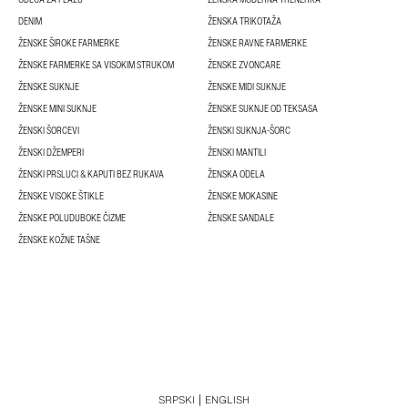
DENIM
ŽENSKA TRIKOTAŽA
ŽENSKE ŠIROKE FARMERKE
ŽENSKE RAVNE FARMERKE
ŽENSKE FARMERKE SA VISOKIM STRUKOM
ŽENSKE ZVONCARE
ŽENSKE SUKNJE
ŽENSKE MIDI SUKNJE
ŽENSKE MINI SUKNJE
ŽENSKE SUKNJE OD TEKSASA
ŽENSKI ŠORCEVI
ŽENSKI SUKNJA-ŠORC
ŽENSKI DŽEMPERI
ŽENSKI MANTILI
ŽENSKI PRSLUCI & KAPUTI BEZ RUKAVA
ŽENSKA ODELA
ŽENSKE VISOKE ŠTIKLE
ŽENSKE MOKASINE
ŽENSKE POLUDUBOKE ČIZME
ŽENSKE SANDALE
ŽENSKE KOŽNE TAŠNE
SRPSKI
ENGLISH