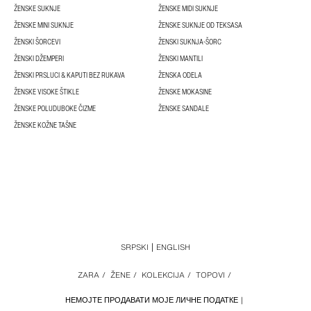
ŽENSKE SUKNJE
ŽENSKE MIDI SUKNJE
ŽENSKE MINI SUKNJE
ŽENSKE SUKNJE OD TEKSASA
ŽENSKI ŠORCEVI
ŽENSKI SUKNJA-ŠORC
ŽENSKI DŽEMPERI
ŽENSKI MANTILI
ŽENSKI PRSLUCI & KAPUTI BEZ RUKAVA
ŽENSKA ODELA
ŽENSKE VISOKE ŠTIKLE
ŽENSKE MOKASINE
ŽENSKE POLUDUBOKE ČIZME
ŽENSKE SANDALE
ŽENSKE KOŽNE TAŠNE
SRPSKI
ENGLISH
ZARA
/
ŽENE
/
KOLEKCIJA
/
TOPOVI
/
НЕМОЈТЕ ПРОДАВАТИ МОЈЕ ЛИЧНЕ ПОДАТКЕ