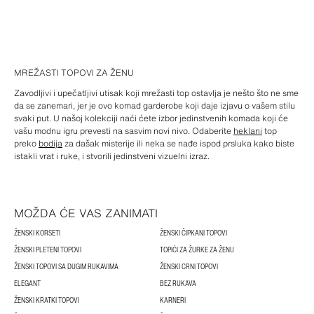
MREŽASTI TOPOVI ZA ŽENU
Zavodljivi i upečatljivi utisak koji mrežasti top ostavlja je nešto što ne sme
da se zanemari, jer je ovo komad garderobe koji daje izjavu o vašem stilu
svaki put. U našoj kolekciji naći ćete izbor jedinstvenih komada koji će
vašu modnu igru prevesti na sasvim novi nivo. Odaberite
heklani
top
preko
bodija
za dašak misterije ili neka se nađe ispod prsluka kako biste
istakli vrat i ruke, i stvorili jedinstveni vizuelni izraz.
MOŽDA ĆE VAS ZANIMATI
ŽENSKI KORSETI
ŽENSKI ČIPKANI TOPOVI
ŽENSKI PLETENI TOPOVI
TOPIĆI ZA ŽURKE ZA ŽENU
ŽENSKI TOPOVI SA DUGIM RUKAVIMA
ŽENSKI CRNI TOPOVI
ELEGANT
BEZ RUKAVA
ŽENSKI KRATKI TOPOVI
KARNERI