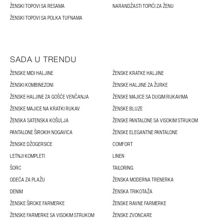
ŽENSKI TOPOVI SA RESAMA
NARANDŽASTI TOPIĆI ZA ŽENU
ŽENSKI TOPOVI SA POLKA TUFNAMA
SADA U TRENDU
ŽENSKE MIDI HALJINE
ŽENSKE KRATKE HALJINE
ŽENSKI KOMBINEZONI
ŽENSKE HALJINE ZA ŽURKE
ŽENSKE HALJINE ZA GOŠĆE VENČANJA
ŽENSKE MAJICE SA DUGIM RUKAVIMA
ŽENSKE MAJICE NA KRATKI RUKAV
ŽENSKE BLUZE
ŽENSKA SATENSKA KOŠULJA
ŽENSKE PANTALONE SA VISOKIM STRUKOM
PANTALONE ŠIROKIH NOGAVICA
ŽENSKE ELEGANTNE PANTALONE
ŽENSKE DŽOGERSICE
COMFORT
LETNJI KOMPLETI
LINEN
ŠORC
TAILORING
ODEĆA ZA PLAŽU
ŽENSKA MODERNA TRENERKA
DENIM
ŽENSKA TRIKOTAŽA
ŽENSKE ŠIROKE FARMERKE
ŽENSKE RAVNE FARMERKE
ŽENSKE FARMERKE SA VISOKIM STRUKOM
ŽENSKE ZVONCARE