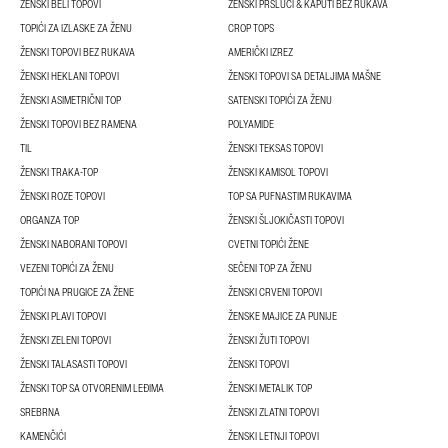
ŽENSKI BELI TOPOVI
ŽENSKI PRSLUCI & KAPUTI BEZ RUKAVA
TOPIĆI ZA IZLASKE ZA ŽENU
CROP TOPS
ŽENSKI TOPOVI BEZ RUKAVA
AMERIČKI IZREZ
ŽENSKI HEKLANI TOPOVI
ŽENSKI TOPOVI SA DETALJIMA MAŠNE
ŽENSKI ASIMETRIČNI TOP
SATENSKI TOPIĆI ZA ŽENU
ŽENSKI TOPOVI BEZ RAMENA
POLYAMIDE
TIL
ŽENSKI TEKSAS TOPOVI
ŽENSKI TRAKA-TOP
ŽENSKI KAMISOL TOPOVI
ŽENSKI ROZE TOPOVI
TOP SA PUFNASTIM RUKAVIMA
ORGANZA TOP
ŽENSKI ŠLJOKIČASTI TOPOVI
ŽENSKI NABORANI TOPOVI
CVETNI TOPIĆI ŽENE
VEZENI TOPIĆI ZA ŽENU
SEČENI TOP ZA ŽENU
TOPIĆI NA PRUGICE ZA ŽENE
ŽENSKI CRVENI TOPOVI
ŽENSKI PLAVI TOPOVI
ŽENSKE MAJICE ZA PUNIJE
ŽENSKI ZELENI TOPOVI
ŽENSKI ŽUTI TOPOVI
ŽENSKI TALASASTI TOPOVI
ŽENSKI TOPOVI
ŽENSKI TOP SA OTVORENIM LEĐIMA
ŽENSKI METALIK TOP
SREBRNA
ŽENSKI ZLATNI TOPOVI
KAMENČIĆI
ŽENSKI LETNJI TOPOVI