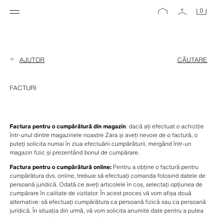
0
AJUTOR
CĂUTARE
FACTURI
Factura pentru o cumpărătură din magazin
: dacă ați efectuat o achiziție 
într-unul dintre magazinele noastre Zara și aveți nevoie de o factură, o 
puteți solicita numai în ziua efectuării cumpărăturii, mergând într-un 
magazin fizic și prezentând bonul de cumpărare.
Factura pentru o cumpărătură online:
 Pentru a obține o factură pentru 
cumpărătura dvs. online, trebuie să efectuați comanda folosind datele de 
persoană juridică. Odată ce aveți articolele în coș, selectați opțiunea de 
cumpărare în calitate de vizitator. În acest proces vă vom afișa două 
alternative: să efectuați cumpărătura ca persoană fizică sau ca persoană 
juridică. În situația din urmă, vă vom solicita anumite date pentru a putea 