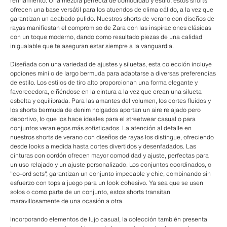
refinamiento. Una mezcla perfecta de comodidad y estilo, estos shorts
ofrecen una base versátil para los atuendos de clima cálido, a la vez que
garantizan un acabado pulido. Nuestros shorts de verano con diseños de
rayas manifiestan el compromiso de Zara con las inspiraciones clásicas
con un toque moderno, dando como resultado piezas de una calidad
inigualable que te aseguran estar siempre a la vanguardia.
Diseñada con una variedad de ajustes y siluetas, esta colección incluye
opciones mini o de largo bermuda para adaptarse a diversas preferencias
de estilo. Los estilos de tiro alto proporcionan una forma elegante y
favorecedora, ciñéndose en la cintura a la vez que crean una silueta
esbelta y equilibrada. Para las amantes del volumen, los cortes fluidos y
los shorts bermuda de denim holgados aportan un aire relajado pero
deportivo, lo que los hace ideales para el streetwear casual o para
conjuntos veraniegos más sofisticados. La atención al detalle en
nuestros shorts de verano con diseños de rayas los distingue, ofreciendo
desde looks a medida hasta cortes divertidos y desenfadados. Las
cinturas con cordón ofrecen mayor comodidad y ajuste, perfectas para
un uso relajado y un ajuste personalizado. Los conjuntos coordinados, o
"co-ord sets", garantizan un conjunto impecable y chic, combinando sin
esfuerzo con tops a juego para un look cohesivo. Ya sea que se usen
solos o como parte de un conjunto, estos shorts transitan
maravillosamente de una ocasión a otra.
Incorporando elementos de lujo casual, la colección también presenta