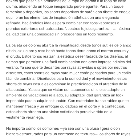
boxers que pasan sin problemas de la ropa de dormir a la ropa de casa
diurna, añadiendo un toque inesperado pero elegante. Para un toque
femenino y deportivo, los shorts deportivos de satén con ribete de encaje
equilibran los elementos de inspiración atlética con una elegancia
refinada, haciéndolos ideales para combinar con tops vaporosos o
prendas exteriores estructuradas. Nuestros tejidos garantizan la máxima
calidad con una comodidad sin precedentes en todo momento.
La paleta de colores abarca la versatilidad, desde tonos sutiles de blanco
nítido, azul claro y rosa bebé hasta tonos tierra como el marrón oscuro y
el crudo. Estos tonos realzan la estética desenfadada de los diseños, al
tiempo que permiten una fácil combinación con otros imprescindibles del
verano. Ya sea que te decantes por rayas atrevidas u optes por neutros
discretos, estos shorts de rayas para mujer están pensados para un estilo
fácil de combinar. Diseñados para la comodidad y el movimiento, estos
shorts de rayas casuales combinan la practicidad con el atractivo de la
alta costura. Ya sea que se vistan con accesorios chic o se adopte un
ambiente de vacaciones relajado, su adaptabilidad garantiza un look
impecable para cualquier situación. Con materiales transpirables que te
mantienen fresca y un enfoque cuidadoso en el corte y la confección,
estos shorts ofrecen una visión sofisticada pero divertida de la
vestimenta veraniega.
No importa cómo los combines —ya sea con una blusa ligera o con
blazers estructurados para un contraste de texturas— los shorts de rayas