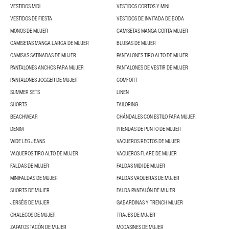
VESTIDOS MIDI
VESTIDOS CORTOS Y MINI
VESTIDOS DE FIESTA
VESTIDOS DE INVITADA DE BODA
MONOS DE MUJER
CAMISETAS MANGA CORTA MUJER
CAMISETAS MANGA LARGA DE MUJER
BLUSAS DE MUJER
CAMISAS SATINADAS DE MUJER
PANTALONES TIRO ALTO DE MUJER
PANTALONES ANCHOS PARA MUJER
PANTALONES DE VESTIR DE MUJER
PANTALONES JOGGER DE MUJER
COMFORT
SUMMER SETS
LINEN
SHORTS
TAILORING
BEACHWEAR
CHÁNDALES CON ESTILO PARA MUJER
DENIM
PRENDAS DE PUNTO DE MUJER
WIDE LEG JEANS
VAQUEROS RECTOS DE MUJER
VAQUEROS TIRO ALTO DE MUJER
VAQUEROS FLARE DE MUJER
FALDAS DE MUJER
FALDAS MIDI DE MUJER
MINIFALDAS DE MUJER
FALDAS VAQUERAS DE MUJER
SHORTS DE MUJER
FALDA PANTALÓN DE MUJER
JERSÉIS DE MUJER
GABARDINAS Y TRENCH MUJER
CHALECOS DE MUJER
TRAJES DE MUJER
ZAPATOS TACÓN DE MUJER
MOCASINES DE MUJER