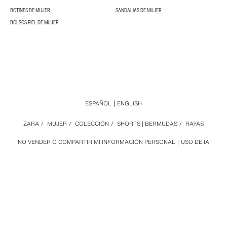
BOTINES DE MUJER
SANDALIAS DE MUJER
BOLSOS PIEL DE MUJER
ESPAÑOL
ENGLISH
ZARA
/
MUJER
/
COLECCIÓN
/
SHORTS | BERMUDAS
/
RAYAS
NO VENDER O COMPARTIR MI INFORMACIÓN PERSONAL
USO DE IA