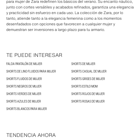
para mujer de Zara redefinen los básicos del verano. Su encanto náutico,
junto con cortes versátiles y acabados refinados, garantiza una elegancia
y practicidad sin esfuerzo en cada uso. La colección de Zara, por lo
tanto, atiende tanto a la elegancia femenina como a los momentos
desenfadados con opciones que favorecen a cualquier mujer y
demuestran ser inversiones a largo plazo para tu armario.
TE PUEDE INTERESAR
FALDA PANTALÓN DE MUJER
SHORTS DE MUJER
SHORTS DE LINO FLUIDOS PARA MUJER
SHORTS CASUAL DE MUJER
SHORTS FLUIDOS DE MUJER
SHORTS GRISES DE MUJER
SHORTS NEGROS DE MUJER
SHORTS ESTILO MOM
SHORTS VERDES DE MUJER
SHORTS ROJOS DE MUJER
SHORTS AZULES DE MUJER
SHORTS ROSAS DE MUJER
SHORTS BLANCOS PARA MUJER
TENDENCIA AHORA