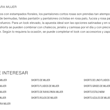
ARA MUJER
ños con estampados florales, los pantalones cortos rosas son prendas tan atemp
 bermudas, faldas pantalón y pantalones ciclistas en rosa palo, fucsia y rosa pas
sfuerzo. Para un look elevado, la apuesta ideal son las opciones satinadas y en s
 shorts se pueden combinar con chalecos, jerséis y camisas por el día y con prec
he. Según lo requiera la ocasión, se puede completar el look con accesorios y za
E INTERESAR
 MUJER
SHORTS DE MUJER
SHORTS DE LINO FLUIDOS
 MUJER
SHORTS FLUIDOS DE MUJER
SHORTS GRISES DE MUJE
 MUJER
SHORTS DE RAYAS PARA MUJER
SHORTS ESTILO MOM
MUJER
SHORTS ROJOS DE MUJER
SHORTS AZULES DE MUJE
ARA MUJER