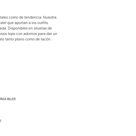
orales como de tendencia. Nuestra
tel que aportan a los outfits
eda. Disponibles en siluetas de
iosos tops con adornos para dar un
pato tanto plano como de tacón.
 PARA MUJER
R
R