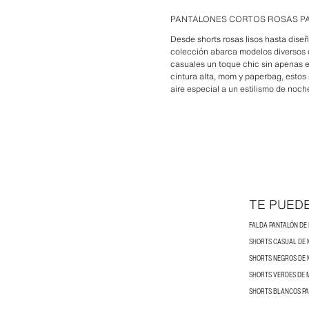
PANTALONES CORTOS ROSAS P
Desde shorts rosas lisos hasta dise
colección abarca modelos diversos de
casuales un toque chic sin apenas e
cintura alta, mom y paperbag, estos
aire especial a un estilismo de noc
TE PUED
FALDA PANTALÓN DE
SHORTS CASUAL DE
SHORTS NEGROS DE
SHORTS VERDES DE 
SHORTS BLANCOS P