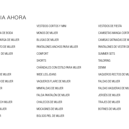
IA AHORA
VESTIDOS CORTOS Y MINI
VESTIDOS DE FIESTA
DA DE BODA
MONOS DE MUJER
CAMISETAS MANGA CORT
LARGA DE MUJER
BLUSAS DE MUJER
CAMISAS SATINADAS DE 
TO DE MUJER
PANTALONES ANCHOS PARA MUJER
PANTALONES DE VESTIR D
 DE MUJER
COMFORT
SUMMER SETS
SHORTS
TAILORING
CHÁNDALES CON ESTILO PARA MUJER
DENIM
DE MUJER
WIDE LEG JEANS
VAQUEROS RECTOS DE M
O DE MUJER
VAQUEROS FLARE DE MUJER
FALDAS DE MUJER
ER
MINIFALDAS DE MUJER
FALDAS VAQUERAS DE M
FALDA PANTALÓN DE MUJER
JERSÉIS DE MUJER
NCH MUJER
CHALECOS DE MUJER
TRAJES DE MUJER
MUJER
MOCASINES DE MUJER
BOTINES DE MUJER
R
BOLSOS PIEL DE MUJER