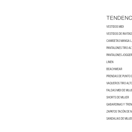
TENDENC
VESTIDOS MIDI
VESTIDOS DE INVITA
CAMISETAS MANGA 
PANTALONES TIRO AL
PANTALONES JOGGER
LINEN
BEACHWEAR
PRENDAS DE PUNTO 
VAQUEROS TIRO ALT
FALDAS MIDI DE MUJ
SHORTS DE MUJER
GABARDINAS Y TRE
ZAPATOS TACÓN DE 
SANDALIAS DE MUJE