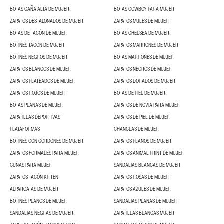
BOTAS CAÑA ALTA DE MUJER
BOTAS COWBOY PARA MUJER
ZAPATOS DESTALONADOS DE MUJER
ZAPATOS MULES DE MUJER
BOTAS DE TACÓN DE MUJER
BOTAS CHELSEA DE MUJER
BOTINES TACÓN DE MUJER
ZAPATOS MARRONES DE MUJER
BOTINES NEGROS DE MUJER
BOTAS MARRONES DE MUJER
ZAPATOS BLANCOS DE MUJER
ZAPATOS NEGROS DE MUJER
ZAPATOS PLATEADOS DE MUJER
ZAPATOS DORADOS DE MUJER
ZAPATOS ROJOS DE MUJER
BOTAS DE PIEL DE MUJER
BOTAS PLANAS DE MUJER
ZAPATOS DE NOVIA PARA MUJER
ZAPATILLAS DEPORTIVAS
ZAPATOS DE PIEL DE MUJER
PLATAFORMAS
CHANCLAS DE MUJER
BOTINES CON CORDONES DE MUJER
ZAPATOS PLANOS DE MUJER
ZAPATOS FORMALES PARA MUJER
ZAPATOS ANIMAL PRINT DE MUJER
CUÑAS PARA MUJER
SANDALIAS BLANCAS DE MUJER
ZAPATOS TACÓN KITTEN
ZAPATOS ROSAS DE MUJER
ALPARGATAS DE MUJER
ZAPATOS AZULES DE MUJER
BOTINES PLANOS DE MUJER
SANDALIAS PLANAS DE MUJER
SANDALIAS NEGRAS DE MUJER
ZAPATILLAS BLANCAS MUJER