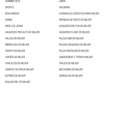
SUMMER SETS
LINEN
SHORTS
TAILORING
BEACHWEAR
CHÁNDALES CON ESTILO PARA MUJER
DENIM
PRENDAS DE PUNTO DE MUJER
WIDE LEG JEANS
VAQUEROS RECTOS DE MUJER
VAQUEROS TIRO ALTO DE MUJER
VAQUEROS FLARE DE MUJER
FALDAS DE MUJER
FALDAS MIDI DE MUJER
MINIFALDAS DE MUJER
FALDAS VAQUERAS DE MUJER
SHORTS DE MUJER
FALDA PANTALÓN DE MUJER
JERSÉIS DE MUJER
GABARDINAS Y TRENCH MUJER
CHALECOS DE MUJER
TRAJES DE MUJER
ZAPATOS TACÓN DE MUJER
MOCASINES DE MUJER
BOTINES DE MUJER
SANDALIAS DE MUJER
BOLSOS PIEL DE MUJER