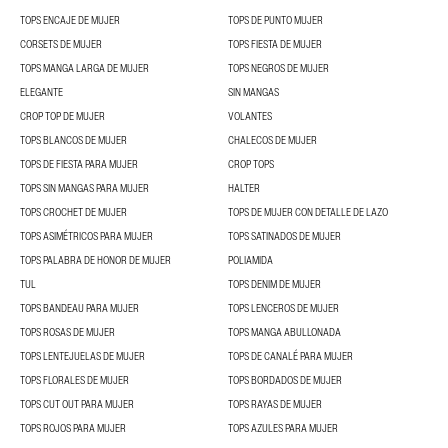
TOPS ENCAJE DE MUJER
TOPS DE PUNTO MUJER
CORSETS DE MUJER
TOPS FIESTA DE MUJER
TOPS MANGA LARGA DE MUJER
TOPS NEGROS DE MUJER
ELEGANTE
SIN MANGAS
CROP TOP DE MUJER
VOLANTES
TOPS BLANCOS DE MUJER
CHALECOS DE MUJER
TOPS DE FIESTA PARA MUJER
CROP TOPS
TOPS SIN MANGAS PARA MUJER
HALTER
TOPS CROCHET DE MUJER
TOPS DE MUJER CON DETALLE DE LAZO
TOPS ASIMÉTRICOS PARA MUJER
TOPS SATINADOS DE MUJER
TOPS PALABRA DE HONOR DE MUJER
POLIAMIDA
TUL
TOPS DENIM DE MUJER
TOPS BANDEAU PARA MUJER
TOPS LENCEROS DE MUJER
TOPS ROSAS DE MUJER
TOPS MANGA ABULLONADA
TOPS LENTEJUELAS DE MUJER
TOPS DE CANALÉ PARA MUJER
TOPS FLORALES DE MUJER
TOPS BORDADOS DE MUJER
TOPS CUT OUT PARA MUJER
TOPS RAYAS DE MUJER
TOPS ROJOS PARA MUJER
TOPS AZULES PARA MUJER