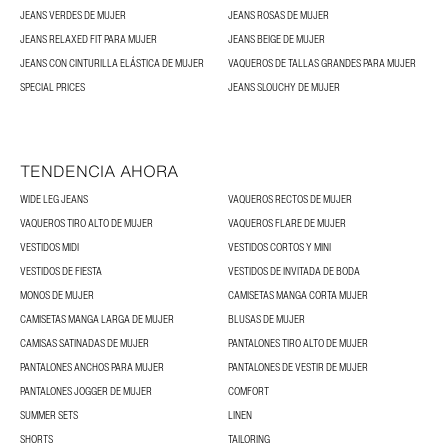
JEANS VERDES DE MUJER
JEANS ROSAS DE MUJER
JEANS RELAXED FIT PARA MUJER
JEANS BEIGE DE MUJER
JEANS CON CINTURILLA ELÁSTICA DE MUJER
VAQUEROS DE TALLAS GRANDES PARA MUJER
SPECIAL PRICES
JEANS SLOUCHY DE MUJER
TENDENCIA AHORA
WIDE LEG JEANS
VAQUEROS RECTOS DE MUJER
VAQUEROS TIRO ALTO DE MUJER
VAQUEROS FLARE DE MUJER
VESTIDOS MIDI
VESTIDOS CORTOS Y MINI
VESTIDOS DE FIESTA
VESTIDOS DE INVITADA DE BODA
MONOS DE MUJER
CAMISETAS MANGA CORTA MUJER
CAMISETAS MANGA LARGA DE MUJER
BLUSAS DE MUJER
CAMISAS SATINADAS DE MUJER
PANTALONES TIRO ALTO DE MUJER
PANTALONES ANCHOS PARA MUJER
PANTALONES DE VESTIR DE MUJER
PANTALONES JOGGER DE MUJER
COMFORT
SUMMER SETS
LINEN
SHORTS
TAILORING