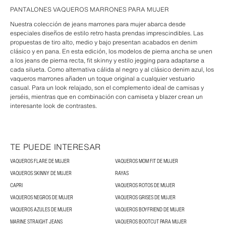
PANTALONES VAQUEROS MARRONES PARA MUJER
Nuestra colección de jeans marrones para mujer abarca desde
especiales diseños de estilo retro hasta prendas imprescindibles. Las
propuestas de tiro alto, medio y bajo presentan acabados en denim
clásico y en pana. En esta edición, los modelos de pierna ancha se unen
a los jeans de pierna recta, fit skinny y estilo jegging para adaptarse a
cada silueta. Como alternativa cálida al negro y al clásico denim azul, los
vaqueros marrones añaden un toque original a cualquier vestuario
casual. Para un look relajado, son el complemento ideal de camisas y
jerséis, mientras que en combinación con camiseta y blazer crean un
interesante look de contrastes.
TE PUEDE INTERESAR
VAQUEROS FLARE DE MUJER
VAQUEROS MOM FIT DE MUJER
VAQUEROS SKINNY DE MUJER
RAYAS
CAPRI
VAQUEROS ROTOS DE MUJER
VAQUEROS NEGROS DE MUJER
VAQUEROS GRISES DE MUJER
VAQUEROS AZULES DE MUJER
VAQUEROS BOYFRIEND DE MUJER
MARINE STRAIGHT JEANS
VAQUEROS BOOTCUT PARA MUJER