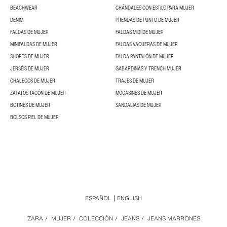
BEACHWEAR
CHÁNDALES CON ESTILO PARA MUJER
DENIM
PRENDAS DE PUNTO DE MUJER
FALDAS DE MUJER
FALDAS MIDI DE MUJER
MINIFALDAS DE MUJER
FALDAS VAQUERAS DE MUJER
SHORTS DE MUJER
FALDA PANTALÓN DE MUJER
JERSÉIS DE MUJER
GABARDINAS Y TRENCH MUJER
CHALECOS DE MUJER
TRAJES DE MUJER
ZAPATOS TACÓN DE MUJER
MOCASINES DE MUJER
BOTINES DE MUJER
SANDALIAS DE MUJER
BOLSOS PIEL DE MUJER
ESPAÑOL
ENGLISH
ZARA
/
MUJER
/
COLECCIÓN
/
JEANS
/
JEANS MARRONES