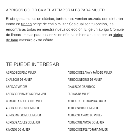
ABRIGOS COLOR CAMEL ATEMPORALES PARA MUJER
El abrigo camel es un clásico, tanto en su versión cruzada con cinturón
como en
trench
beige de estilo militar. Sea cual sea tu opción, las
encontrarás todas en nuestra nueva colección. Elige un abrigo Crombie
de líneas limpias para tus looks de oficina, o bien apuesta por un
abrigo
de lana
oversize extra cálido.
TE PUEDE INTERESAR
ABRIGOS DE PELO MUJER
ABRIGOS DE LANA Y PAÑO DE MUJER
CHALECOS DE MUJER
ABRIGOS NEGROS DE MUJER
ABRIGOS VERDES
CHALECOS DE ABRIGO
ABRIGOS DE INVIERNO DE MUJER
PARKAS DE MUJER
CHAQUETA BOREGUILLO MUJER
ABRIGO DE PELO CON CAPUCHA
ABRIGOS ROJOS DE MUJER
ABRIGOS GRIS DE MUJER
ABRIGO OVERSIZE DE MUJER
ABRIGOS LARGOS DE MUJER
ABRIGOS AZULES DE MUJER
ABRIGOS BLANCOS DE MUJER
KIMONOS DE MUJER
ABRIGOS DE PELITO PARA MUJER