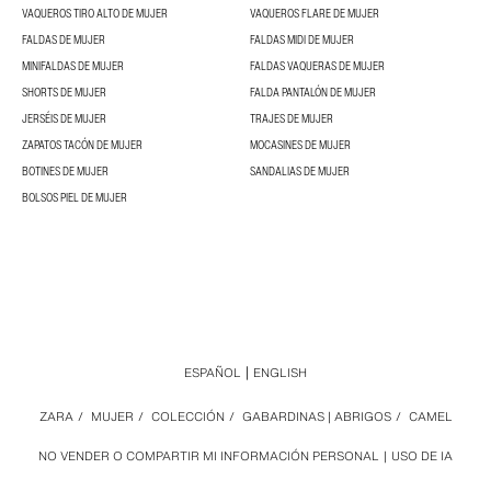
VAQUEROS TIRO ALTO DE MUJER
VAQUEROS FLARE DE MUJER
FALDAS DE MUJER
FALDAS MIDI DE MUJER
MINIFALDAS DE MUJER
FALDAS VAQUERAS DE MUJER
SHORTS DE MUJER
FALDA PANTALÓN DE MUJER
JERSÉIS DE MUJER
TRAJES DE MUJER
ZAPATOS TACÓN DE MUJER
MOCASINES DE MUJER
BOTINES DE MUJER
SANDALIAS DE MUJER
BOLSOS PIEL DE MUJER
ESPAÑOL
ENGLISH
ZARA
/
MUJER
/
COLECCIÓN
/
GABARDINAS | ABRIGOS
/
CAMEL
NO VENDER O COMPARTIR MI INFORMACIÓN PERSONAL
USO DE IA