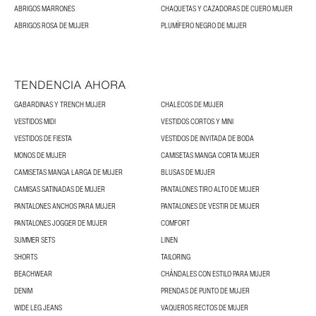
ABRIGOS MARRONES
CHAQUETAS Y CAZADORAS DE CUERO MUJER
ABRIGOS ROSA DE MUJER
PLUMÍFERO NEGRO DE MUJER
TENDENCIA AHORA
GABARDINAS Y TRENCH MUJER
CHALECOS DE MUJER
VESTIDOS MIDI
VESTIDOS CORTOS Y MINI
VESTIDOS DE FIESTA
VESTIDOS DE INVITADA DE BODA
MONOS DE MUJER
CAMISETAS MANGA CORTA MUJER
CAMISETAS MANGA LARGA DE MUJER
BLUSAS DE MUJER
CAMISAS SATINADAS DE MUJER
PANTALONES TIRO ALTO DE MUJER
PANTALONES ANCHOS PARA MUJER
PANTALONES DE VESTIR DE MUJER
PANTALONES JOGGER DE MUJER
COMFORT
SUMMER SETS
LINEN
SHORTS
TAILORING
BEACHWEAR
CHÁNDALES CON ESTILO PARA MUJER
DENIM
PRENDAS DE PUNTO DE MUJER
WIDE LEG JEANS
VAQUEROS RECTOS DE MUJER