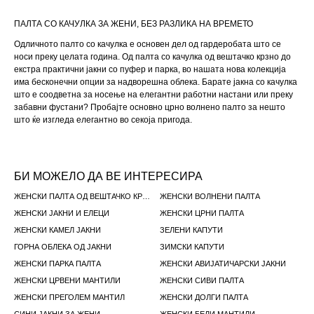
ПАЛТА СО КАЧУЛКА ЗА ЖЕНИ, БЕЗ РАЗЛИКА НА ВРЕМЕТО
Одличното палто со качулка е основен дел од гардеробата што се
носи преку целата година. Од палта со качулка од вештачко крзно до
екстра практични јакни со пуфер и парка, во нашата нова колекција
има бесконечни опции за надворешна облека. Барате јакна со качулка
што е соодветна за носење на елегантни работни настани или преку
забавни фустани? Пробајте основно црно волнено палто за нешто
што ќе изгледа елегантно во секоја пригода.
БИ МОЖЕЛО ДА ВЕ ИНТЕРЕСИРА
ЖЕНСКИ ПАЛТА ОД ВЕШТАЧКО КРЗНО
ЖЕНСКИ ВОЛНЕНИ ПАЛТА
ЖЕНСКИ ЈАКНИ И ЕЛЕЦИ
ЖЕНСКИ ЦРНИ ПАЛТА
ЖЕНСКИ КАМЕЛ ЈАКНИ
ЗЕЛЕНИ КАПУТИ
ГОРНА ОБЛЕКА ОД ЈАКНИ
ЗИМСКИ КАПУТИ
ЖЕНСКИ ПАРКА ПАЛТА
ЖЕНСКИ АВИЈАТИЧАРСКИ ЈАКНИ
ЖЕНСКИ ЦРВЕНИ МАНТИЛИ
ЖЕНСКИ СИВИ ПАЛТА
ЖЕНСКИ ПРЕГОЛЕМ МАНТИЛ
ЖЕНСКИ ДОЛГИ ПАЛТА