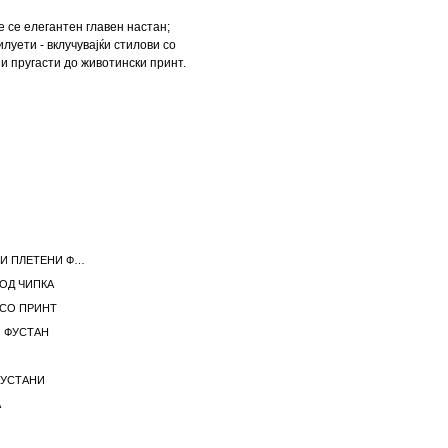
е се елегантен главен настан;
луети - вклучувајќи стилови со
и пругасти до животински принт.
ЖЕНСКИ ЏЕМПЕРИ И ПЛЕТЕНИ ФУСТАНИ
ОД ЧИПКА
СО ПРИНТ
 ФУСТАН
ФУСТАНИ
А
И