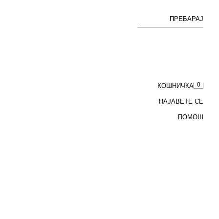
ПРЕБАРАЈ
0
КОШНИЧКА
НАЈАВЕТЕ СЕ
ПОМОШ
ЛЕНЕН МИДИ ФУСТАН СО КОНТРАСТНИ ШЕВОВИ И РЕМЕН