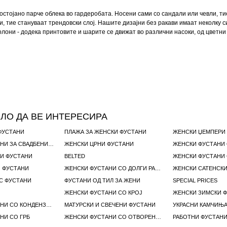
остојано парче облека во гардеробата. Носени сами со сандали или чевли, ти
и, тие стануваат трендовски слој. Нашите дизајни без ракави имаат неколку си
лони - додека принтовите и шарите се движат во различни насоки, од цветни 
ЛО ДА ВЕ ИНТЕРЕСИРА
ФУСТАНИ
ПЛАЖА ЗА ЖЕНСКИ ФУСТАНИ
ЖЕНСКИ ФУСТАНИ ЗА СВАДБЕНИ ГОСТИ
ЖЕНСКИ ЦРНИ ФУСТАНИ
ЖЕНСКИ ФУСТАНИ 
И ФУСТАНИ
BELTED
ЖЕНСКИ ФУСТАНИ 
 ФУСТАНИ
ЖЕНСКИ ФУСТАНИ СО ДОЛГИ РАКАВИ
ЖЕНСКИ САТЕНСКИ
С ФУСТАНИ
ФУСТАНИ ОД ТИЛ ЗА ЖЕНИ
SPECIAL PRICES
ЖЕНСКИ ФУСТАНИ СО КРОЈ
ЖЕНСКИ ЗИМСКИ 
ЖЕНСКИ ФУСТАНИ СО КОНДЕНЗАЦИЈА НА ТЕЛОТО
МАТУРСКИ И СВЕЧЕНИ ФУСТАНИ
УКРАСНИ КАМЧИЊ
НИ СО ГРБ
ЖЕНСКИ ФУСТАНИ СО ОТВОРЕНИ РАМЕНА
РАБОТНИ ФУСТАН