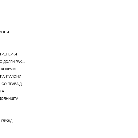
ЗОНИ
ТРЕНЕРКИ
ЖЕНСКИ МАИЧКИ СО ДОЛГИ РАКАВИ
И КОШУЛИ
 ПАНТАЛОНИ
ЖЕНСКИ ФАРМЕРКИ СО ПРАВА ДОЛЖИНА
ТА
ЗДОЛНИШТА
 ГЛУЖД