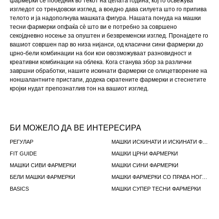
фармерки се победник во текот на целата година, кој го освежува
изгледот со трендовски изглед, а воедно дава силуета што го припива
телото и ја надополнува машката фигура. Нашата понуда на машки
тесни фармерки опфаќа сè што ви е потребно за совршено
секојдневно носење за опуштен и безвременски изглед. Пронајдете го
вашиот совршен пар во низа нијанси, од класични сини фармерки до
црно-бели комбинации на бои кои овозможуваат разновидност и
креативни комбинации на облека. Кога станува збор за различни
завршни обработки, нашите искинати фармерки се олицетворение на
ноншалантните пристапи, додека скратените фармерки и стеснетите
кројки нудат препознатлив тон на вашиот изглед.
БИ МОЖЕЛО ДА ВЕ ИНТЕРЕСИРА
РЕГУЛАР
МАШКИ ИСКИНАТИ И ИСКИНАТИ ФАРМЕРКИ
FIT GUIDE
МАШКИ ЦРНИ ФАРМЕРКИ
МАШКИ СИВИ ФАРМЕРКИ
МАШКИ СИНИ ФАРМЕРКИ
БЕЛИ МАШКИ ФАРМЕРКИ
МАШКИ ФАРМЕРКИ СО ПРАВА НОГАВИЦИ
BASICS
МАШКИ СУПЕР ТЕСНИ ФАРМЕРКИ