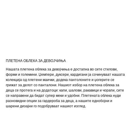
ПЛЕТЕНА ОБЛЕКА ЗА ДЕВОЈЧИЊА
Нашата плетена облека за девојчиња е достапна во сите стилови,
форми и големини. Џемпери, дуксери, кардигани ја сочинуваат нашата
колекција од плетени маички, додека пантолоните и џогерите се
грижат за делот со панталони. Нашиот избор на плетена облека за
деца се протега и на додатоци: капи, шалови, ракавици и чорапи, сите
се направени да бидат супер меки и удобни. Плетената облека нуди
разновидни опции за гардероба за деца, а нашите еднобојни и
шарени дизајни го подобруваат нашиот изглед.