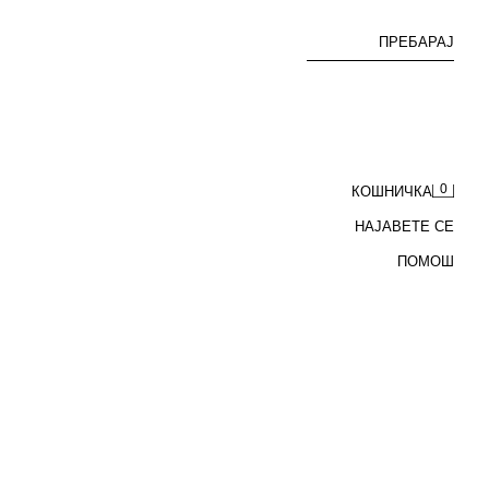
ПРЕБАРАЈ
0
КОШНИЧКА
НАЈАВЕТЕ СЕ
ПОМОШ
BAGGY ФАРМЕРКИ CARS RAYO MCQUEEN © DISNEY/PIXAR