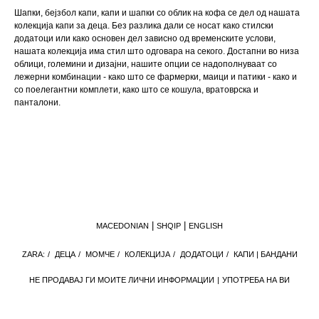
Шапки, бејзбол капи, капи и шапки со облик на кофа се дел од нашата
колекција капи за деца. Без разлика дали се носат како стилски
додатоци или како основен дел зависно од временските услови,
нашата колекција има стил што одговара на секого. Достапни во низа
облици, големини и дизајни, нашите опции се надополнуваат со
лежерни комбинации - како што се фармерки, маици и патики - како и
со поелегантни комплети, како што се кошула, вратоврска и
панталони.
MACEDONIAN
SHQIP
ENGLISH
ZARA:
/
ДЕЦА
/
МОМЧЕ
/
КОЛЕКЦИЈА
/
ДОДАТОЦИ
/
КАПИ | БАНДАНИ
НЕ ПРОДАВАЈ ГИ МОИТЕ ЛИЧНИ ИНФОРМАЦИИ
УПОТРЕБА НА ВИ