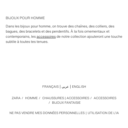
BIJOUX POUR HOMME
Dans les bijoux pour homme, on trouve des chaînes, des colliers, des
bagues, des bracelets et des pendentifs. À la fois ornementaux et
contemporains, les
accessoires
de notre collection ajouteront une touche
subtile à toutes tes tenues.
FRANÇAIS
عربي
ENGLISH
ZARA
/
HOMME
/
CHAUSSURES | ACCESSOIRES
/
ACCESSOIRES
/
BIJOUX FANTAISIE
NE PAS VENDRE MES DONNÉES PERSONNELLES
UTILISATION DE L’IA