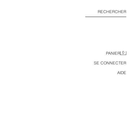
RECHERCHER
0
PANIER
SE CONNECTER
AIDE
POLO EN MAILLE REGULAR FIT COTON - LIN