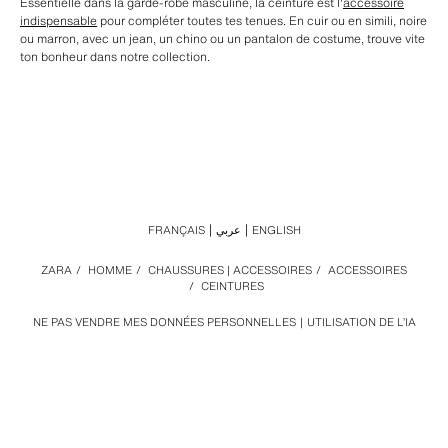
Essentielle dans la garde-robe masculine, la ceinture est l'
accessoire
indispensable
pour compléter toutes tes tenues. En cuir ou en simili, noire
ou marron, avec un jean, un chino ou un pantalon de costume, trouve vite
ton bonheur dans notre collection.
FRANÇAIS
عربي
ENGLISH
ZARA
/
HOMME
/
CHAUSSURES | ACCESSOIRES
/
ACCESSOIRES
/
CEINTURES
NE PAS VENDRE MES DONNÉES PERSONNELLES
UTILISATION DE L’IA