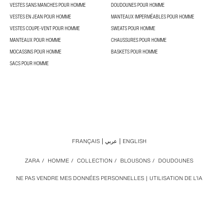
VESTES SANS MANCHES POUR HOMME
DOUDOUNES POUR HOMME
VESTES EN JEAN POUR HOMME
MANTEAUX IMPERMÉABLES POUR HOMME
VESTES COUPE-VENT POUR HOMME
SWEATS POUR HOMME
MANTEAUX POUR HOMME
CHAUSSURES POUR HOMME
MOCASSINS POUR HOMME
BASKETS POUR HOMME
SACS POUR HOMME
FRANÇAIS
عربي
ENGLISH
ZARA
/
HOMME
/
COLLECTION
/
BLOUSONS
/
DOUDOUNES
NE PAS VENDRE MES DONNÉES PERSONNELLES
UTILISATION DE L’IA