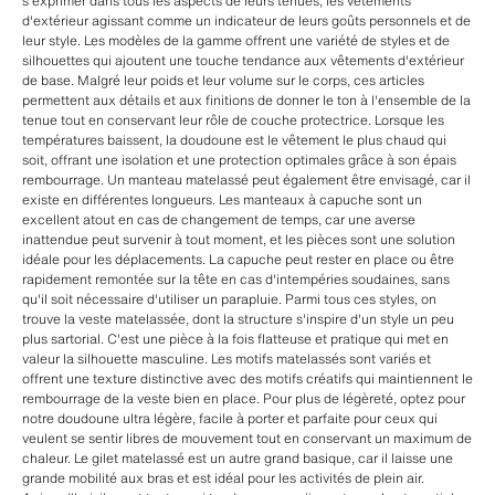
s'exprimer dans tous les aspects de leurs tenues, les vêtements
d'extérieur agissant comme un indicateur de leurs goûts personnels et de
leur style. Les modèles de la gamme offrent une variété de styles et de
silhouettes qui ajoutent une touche tendance aux vêtements d'extérieur
de base. Malgré leur poids et leur volume sur le corps, ces articles
permettent aux détails et aux finitions de donner le ton à l'ensemble de la
tenue tout en conservant leur rôle de couche protectrice. Lorsque les
températures baissent, la doudoune est le vêtement le plus chaud qui
soit, offrant une isolation et une protection optimales grâce à son épais
rembourrage. Un manteau matelassé peut également être envisagé, car il
existe en différentes longueurs. Les manteaux à capuche sont un
excellent atout en cas de changement de temps, car une averse
inattendue peut survenir à tout moment, et les pièces sont une solution
idéale pour les déplacements. La capuche peut rester en place ou être
rapidement remontée sur la tête en cas d'intempéries soudaines, sans
qu'il soit nécessaire d'utiliser un parapluie. Parmi tous ces styles, on
trouve la veste matelassée, dont la structure s'inspire d'un style un peu
plus sartorial. C'est une pièce à la fois flatteuse et pratique qui met en
valeur la silhouette masculine. Les motifs matelassés sont variés et
offrent une texture distinctive avec des motifs créatifs qui maintiennent le
rembourrage de la veste bien en place. Pour plus de légèreté, optez pour
notre doudoune ultra légère, facile à porter et parfaite pour ceux qui
veulent se sentir libres de mouvement tout en conservant un maximum de
chaleur. Le gilet matelassé est un autre grand basique, car il laisse une
grande mobilité aux bras et est idéal pour les activités de plein air.