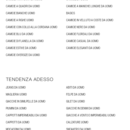
CAMICIE A QUADRI DA UOMO
CAMICIE A MANICHE LUNGHE DA UOMO
CAMICIE BIANCHE UOMO
BASICS
CAMICIE A RIGHE UOMO
CAMICIE IN VELLUTO A COSTE DA UOMO
CAMICIE CON COLLO ALLA COREANA UOMO
CAMICIE NERE DA UOMO
CAMICIE BLU DA UOMO
CAMICIE FLOREALI DA UOMO
CAMICIE DI FLANELLA DA UOMO
CAMICIE CASUAL DA UOMO
CAMICIE ESTIVE DA UOMO
CAMICIE ELEGANTI DA UOMO
CAMICIE OVERSIZE DA UOMO
TENDENZA ADESSO
JEANS DA UOMO
ABITI DA UOMO
MAGLIERIA UOMO
FELPE DA UOMO
GIACCHE IN SIMILPELLE DA UOMO
GILET DA UOMO
PIUMINI DA UOMO
GIACCHE IN DENIM DA UOMO
CAPPOTTI IMPERMEABILI DA UOMO
GIACCHE A VENTO E IMPERMEABILI UOMO
CAPPOTTI DA UOMO
CALZATURE UOMO
MOCASSINI DA UOMO
SNEAKERS DA UOMO