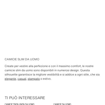
CAMICIE SLIM DA UOMO
Create per vestire alla perfezione e con il massimo comfort, le nostre
camicie slim da uomo sono disponibili in numerosi design. Questa
silhouette garantisce la migliore vestibilità e si addice a ogni stile, che sia
elegante
,
casual
,
stampato
o estivo.
TI PUÒ INTERESSARE
CAMICIE TINTA UNITA DA UOMO
CAMICIE DA UOMO