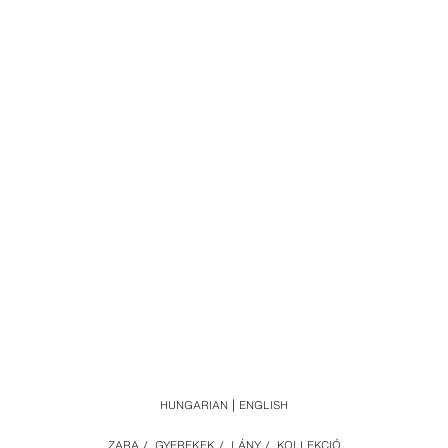
HUNGARIAN
ENGLISH
ZARA
/
GYEREKEK
/
LÁNY
/
KOLLEKCIÓ