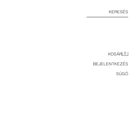
KERESÉS
0
KOSÁR
BEJELENTKEZÉS
SÚGÓ
100% LENVÁSZON PÓLÓING CSÍKOS MINTÁVAL