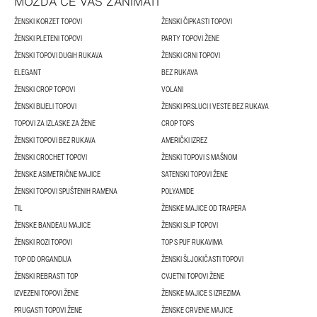
MOŽDA ĆE VAS ZANIMATI
ŽENSKI KORZET TOPOVI
ŽENSKI ČIPKASTI TOPOVI
ŽENSKI PLETENI TOPOVI
PARTY TOPOVI ŽENE
ŽENSKI TOPOVI DUGIH RUKAVA
ŽENSKI CRNI TOPOVI
ELEGANT
BEZ RUKAVA
ŽENSKI CROP TOPOVI
VOLANI
ŽENSKI BIJELI TOPOVI
ŽENSKI PRSLUCI I VESTE BEZ RUKAVA
TOPOVI ZA IZLASKE ZA ŽENE
CROP TOPS
ŽENSKI TOPOVI BEZ RUKAVA
AMERIČKI IZREZ
ŽENSKI CROCHET TOPOVI
ŽENSKI TOPOVI S MAŠNOM
ŽENSKE ASIMETRIČNE MAJICE
SATENSKI TOPOVI ŽENE
ŽENSKI TOPOVI SPUŠTENIH RAMENA
POLYAMIDE
TIL
ŽENSKE MAJICE OD TRAPERA
ŽENSKE BANDEAU MAJICE
ŽENSKI SLIP TOPOVI
ŽENSKI ROZI TOPOVI
TOP S PUF RUKAVIMA
TOP OD ORGANDIJA
ŽENSKI ŠLJOKIČASTI TOPOVI
ŽENSKI REBRASTI TOP
CVJETNI TOPOVI ŽENE
IZVEZENI TOPOVI ŽENE
ŽENSKE MAJICE S IZREZIMA
PRUGASTI TOPOVI ŽENE
ŽENSKE CRVENE MAJICE