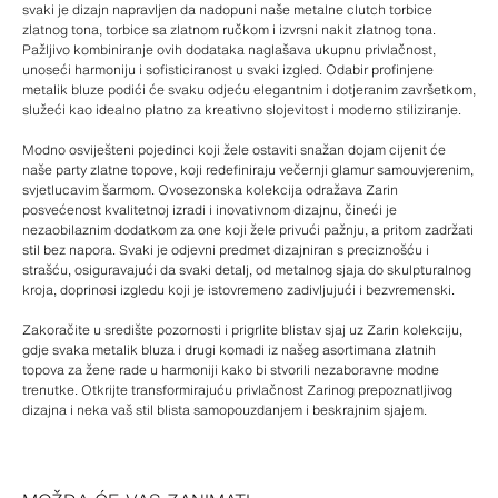
svaki je dizajn napravljen da nadopuni naše metalne clutch torbice
zlatnog tona, torbice sa zlatnom ručkom i izvrsni nakit zlatnog tona.
Pažljivo kombiniranje ovih dodataka naglašava ukupnu privlačnost,
unoseći harmoniju i sofisticiranost u svaki izgled. Odabir profinjene
metalik bluze podići će svaku odjeću elegantnim i dotjeranim završetkom,
služeći kao idealno platno za kreativno slojevitost i moderno stiliziranje.
Modno osviješteni pojedinci koji žele ostaviti snažan dojam cijenit će
naše party zlatne topove, koji redefiniraju večernji glamur samouvjerenim,
svjetlucavim šarmom. Ovosezonska kolekcija odražava Zarin
posvećenost kvalitetnoj izradi i inovativnom dizajnu, čineći je
nezaobilaznim dodatkom za one koji žele privući pažnju, a pritom zadržati
stil bez napora. Svaki je odjevni predmet dizajniran s preciznošću i
strašću, osiguravajući da svaki detalj, od metalnog sjaja do skulpturalnog
kroja, doprinosi izgledu koji je istovremeno zadivljujući i bezvremenski.
Zakoračite u središte pozornosti i prigrlite blistav sjaj uz Zarin kolekciju,
gdje svaka metalik bluza i drugi komadi iz našeg asortimana zlatnih
topova za žene rade u harmoniji kako bi stvorili nezaboravne modne
trenutke. Otkrijte transformirajuću privlačnost Zarinog prepoznatljivog
dizajna i neka vaš stil blista samopouzdanjem i beskrajnim sjajem.