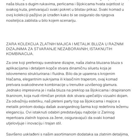
naša bluza s dugim rukavima, perlicama i šljokicama hvata svjetlost iz
svakog kuta, pretvarajući svaki pokret u blistav prikaz. Svaki komad u
ovoj kolekciji pažljivo je izrađen kako bi se osiguralo da njegova
nositeljica zablista u bilo kojem scenariju.
ZARA KOLEKCIJA ZLATNIH MAJICA I METALIK BLUZA U RAZNIM
DIZAJNIMA ZA STVARANJE NEZABORAVNIH, ISTAKNUTIH
KOMBINACIJA.
Za one koji preferiraju svestrane dizajne, naša zlatna bluzana bluza s
aplikacijama i detaljem kopče stvara dinamičnu siluetu koja je
istovremeno strukturirana i fluidna. Bilo da je uparena s krojenim
hlačama, elegantnim suknjama ili klasičnim traperom, ovaj komad
pretvara svakodnevne kombinacije u trenutke uzvišenog glamura.
Jednako impresivna je i naša bluza na preklop sa šljokicama i drapiranom
tkaninom, koja nudi ritmičan protok dok stvara upečatljiv vizualni dojam.
Za odvažniju estetiku, naš pleteni party top sa šljokicama i majice s
metalik printom dodaju dašak avangardnog šarma koji redefinira ležernu
eleganciju. Ovi istaknuti odabiri predstavljaju najbolje iz Zarinog
repertoara zlatnih topova za žene, osiguravajući da svaki komad
utjelovljuje i inovaciju i trajan stil.
Savršeno usklađeni s našim asortimanom dodataka sa zlatnim detaljima,