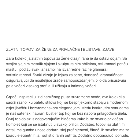
ZLATNI TOPOVI ZA ŽENE ZA PRIVLAČNE I BLISTAVE IZJAVE.
Zara kolekcija zlatnih topova za žene dizajnirana je da ostavi dojam. Sa
svojim sjajnim metalik sjajem i skulpturalnim oblicima, ovi komadi potiču
maštu i podižu svaki ansambl na izvanredne razine glamura i
sofisticiranosti. Svaki dizajn je izjava za sebe, donoseći dramatičnost i
osiguravajući da nositeljice zrače samopouzdanjem, bilo da prisustvuju
gala večeri visokog profila ili uživaju u intimnoj večeri.
Crpeći inspiraciju iz dinamičnog pulsa suvremene mode, ova kolekcija
sadrži raznoliku paletu stilova koji se besprijekorno stapaju s modernom
osjetljivošću i bezvremenskom elegancijom. Među istaknutim ponudama
je naš satenski nabrani bustier top koji se bez napora prilagođava tijelu.
Ovaj top dolazi s odgovarajućim hlačama kako bi se stvorio privlačan
komplet koji će se istaknuti u svakoj prilici. Dodatno, topovi sa zlatnim
detaljima gumba unose dodatni sloj profinjenosti, čineći ih savršenima za
izradu elegantnih, ali sofisticiranih outfita. Dodatno obogaćujući ponudu,