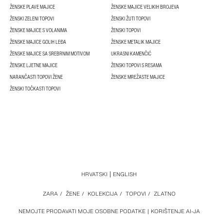
ŽENSKE PLAVE MAJICE
ŽENSKE MAJICE VELIKIH BROJEVA
ŽENSKI ZELENI TOPOVI
ŽENSKI ŽUTI TOPOVI
ŽENSKE MAJICE S VOLANIMA
ŽENSKI TOPOVI
ŽENSKE MAJICE GOLIH LEĐA
ŽENSKE METALIK MAJICE
ŽENSKE MAJICE SA SREBRNIM MOTIVOM
UKRASNI KAMENČIĆ
ŽENSKE LJETNE MAJICE
ŽENSKI TOPOVI S RESAMA
NARANČASTI TOPOVI ŽENE
ŽENSKE MREŽASTE MAJICE
ŽENSKI TOČKASTI TOPOVI
HRVATSKI
ENGLISH
ZARA
/
ŽENE
/
KOLEKCIJA
/
TOPOVI
/
ZLATNO
NEMOJTE PRODAVATI MOJE OSOBNE PODATKE
KORIŠTENJE AI-JA