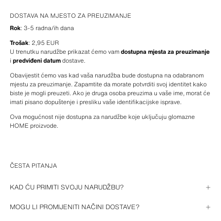
DOSTAVA NA MJESTO ZA PREUZIMANJE
Rok
: 3-5 radna/ih dana
Trošak
: 2,95 EUR
U trenutku narudžbe prikazat ćemo vam 
dostupna mjesta za preuzimanje
i 
predviđeni datum
 dostave.
Obavijestit ćemo vas kad vaša narudžba bude dostupna na odabranom 
mjestu za preuzimanje. Zapamtite da morate potvrditi svoj identitet kako 
biste je mogli preuzeti. Ako je druga osoba preuzima u vaše ime, morat će 
imati pisano dopuštenje i presliku vaše identifikacijske isprave.
Ova mogućnost nije dostupna za narudžbe koje uključuju glomazne 
HOME proizvode.
ČESTA PITANJA
KAD ĆU PRIMITI SVOJU NARUDŽBU?
Prilikom naručivanja pružit ćemo vam okvirni datum isporuke. Zatim ga 
MOGU LI PROMIJENITI NAČINI DOSTAVE?
možete pratiti putem 
svog računa
 ili, ako ste kupnju izvršili kao gost, 
putem poveznice u bilo kojoj poruci e-pošte koju smo vam poslali o vašoj 