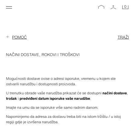
0
POMOĆ
TRAŽI
NAČINI DOSTAVE, ROKOVI I TROŠKOVI
Mogućnosti dostave ovise o adresi isporuke, vremenu u kojem ste 
ostvarili narudžbu i dostupnosti proizvoda.
U trenutku obrade vaše narudžba prikazat će se dostupni 
načini dostave
, 
trošak
 i 
predviđeni datum isporuke vaše narudžbe
.
Imajte na umu da se isporuke vrše samo radnim danom.
Napominjemo da adresa za dostavu treba biti na istom tržištu / u istoj 
regiji gdje je izvršena narudžba.