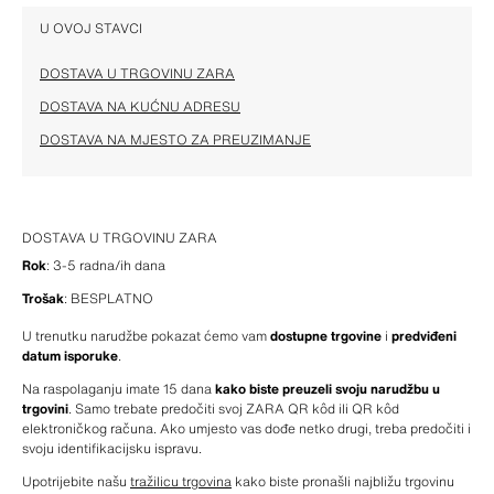
U OVOJ STAVCI
DOSTAVA U TRGOVINU ZARA
DOSTAVA NA KUĆNU ADRESU
DOSTAVA NA MJESTO ZA PREUZIMANJE
DOSTAVA U TRGOVINU ZARA
Rok
: 3-5 radna/ih dana
Trošak
: BESPLATNO
U trenutku narudžbe pokazat ćemo vam 
dostupne trgovine
 i 
predviđeni 
datum isporuke
.
Na raspolaganju imate 15 dana 
kako biste preuzeli svoju narudžbu u 
trgovini
. Samo trebate predočiti svoj ZARA QR kôd ili QR kôd 
elektroničkog računa. Ako umjesto vas dođe netko drugi, treba predočiti i 
svoju identifikacijsku ispravu.
Upotrijebite našu 
tražilicu trgovina
 kako biste pronašli najbližu trgovinu 