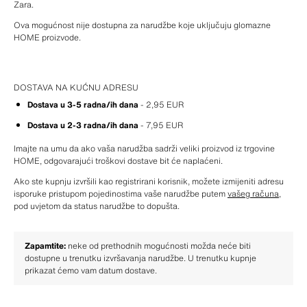
Zara.
Ova mogućnost nije dostupna za narudžbe koje uključuju glomazne 
HOME proizvode.
DOSTAVA NA KUĆNU ADRESU
Dostava u 3-5 radna/ih dana
 - 2,95 EUR
Dostava u 2-3 radna/ih dana
 - 7,95 EUR
Imajte na umu da ako vaša narudžba sadrži veliki proizvod iz trgovine 
HOME, odgovarajući troškovi dostave bit će naplaćeni.
Ako ste kupnju izvršili kao registrirani korisnik, možete izmijeniti adresu 
isporuke pristupom pojedinostima vaše narudžbe putem 
vašeg računa
, 
pod uvjetom da status narudžbe to dopušta.
Zapamtite:
 neke od prethodnih mogućnosti možda neće biti 
dostupne u trenutku izvršavanja narudžbe. U trenutku kupnje 
prikazat ćemo vam datum dostave.