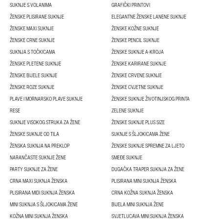
SUKNJE S VOLANIMA
GRAFIČKI PRINTOVI
ŽENSKE PLISIRANE SUKNJE
ELEGANTNE ŽENSKE LANENE SUKNJE
ŽENSKE MAXI SUKNJE
ŽENSKE KOŽNE SUKNJE
ŽENSKE CRNE SUKNJE
ŽENSKE PENCIL SUKNJE
SUKNJA S TOČKICAMA
ŽENSKE SUKNJE A-KROJA
ŽENSKE PLETENE SUKNJE
ŽENSKE KARIRANE SUKNJE
ŽENSKE BIJELE SUKNJE
ŽENSKE CRVENE SUKNJE
ŽENSKE ROZE SUKNJE
ŽENSKE CVJETNE SUKNJE
PLAVE I MORNARSKO PLAVE SUKNJE
ŽENSKE SUKNJE ŽIVOTINJSKOG PRINTA
RESE
ZELENE SUKNJE
SUKNJE VISOKOG STRUKA ZA ŽENE
ŽENSKE SUKNJE PLUS SIZE
ŽENSKE SUKNJE OD TILA
SUKNJE S ŠLJOKICAMA ŽENE
ŽENSKA SUKNJA NA PREKLOP
ŽENSKE SUKNJE SPREMNE ZA LJETO
NARANČASTE SUKNJE ŽENE
SMEĐE SUKNJE
PARTY SUKNJE ZA ŽENE
DUGAČKA TRAPER SUKNJA ZA ŽENE
CRNA MAXI SUKNJA ŽENSKA
PLISIRANA MINI SUKNJA ŽENSKA
PLISIRANA MIDI SUKNJA ŽENSKA
CRNA KOŽNA SUKNJA ŽENSKA
MINI SUKNJA S ŠLJOKICAMA ŽENE
BIJELA MINI SUKNJA ŽENE
KOŽNA MINI SUKNJA ŽENSKA
SVJETLUCAVA MINI SUKNJA ŽENSKA