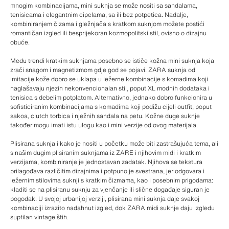
mnogim kombinacijama, mini suknja se može nositi sa sandalama,
tenisicama i elegantnim cipelama, sa ili bez potpetica. Nadalje,
kombiniranjem čizama i gležnjača s kratkom suknjom možete postići
romantičan izgled ili besprijekoran kozmopolitski stil, ovisno o dizajnu
obuće.
Među trendi kratkim suknjama posebno se ističe kožna mini suknja koja
zrači snagom i magnetizmom gdje god se pojavi. ZARA suknja od
imitacije kože dobro se uklapa u ležerne kombinacije s komadima koji
naglašavaju njezin nekonvencionalan stil, poput XL modnih dodataka i
tenisica s debelim potplatom. Alternativno, jednako dobro funkcionira u
sofisticiranim kombinacijama s komadima koji podižu cijeli outfit, poput
sakoa, clutch torbica i nježnih sandala na petu. Kožne duge suknje
također mogu imati istu ulogu kao i mini verzije od ovog materijala.
Plisirana suknja i kako je nositi u početku može biti zastrašujuća tema, ali
s našim dugim plisiranim suknjama iz ZARE i njihovim midi i kratkim
verzijama, kombiniranje je jednostavan zadatak. Njihova se tekstura
prilagođava različitim dizajnima i potpuno je svestrana, jer odgovara i
ležernim stilovima suknji s kratkim čizmama, kao i posebnim prigodama:
kladiti se na plisiranu suknju za vjenčanje ili slične događaje siguran je
pogodak. U svojoj urbanijoj verziji, plisirana mini suknja daje svakoj
kombinaciji izrazito nadahnut izgled, dok ZARA midi suknje daju izgledu
suptilan vintage štih.