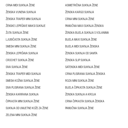
CRNA MIDI SUKNJA ŽENE
ASIMETRIČNA SUKNJA ŽENE
ŽENSKA VUNENA SUKNJA
ŽENSKA KARGO SUKNJA
ŽENSKA TRAPER MINI SUKNJA
CRNA MINI SUKNJA ŽENE
ŽENSKE LEPRŠAVE MAKSI SUKNJE
PAMUČNA MAXI SUKNJA ŽENSKA
ŽUTA SUKNJA ŽENE
ŽENSKA BIJELA SUKNJA S VOLANIMA
LJUBIČASTA SUKNJA ŽENE
BIJELA MAXI SUKNJA ŽENE
SMEĐA MINI SUKNJA ŽENE
BIJELA MIDI SUKNJA ŽENSKA
ŽENSKA LEPRŠAVA SUKNJA
ŽENSKA SUKNJA OD SAMTA
CROCHET SUKNJA ŽENE
ŽENSKA SLIP SUKNJA
SIVA SUKNJA ŽENE
SATENSKA MIDI SUKNJA ŽENE
ŽENSKA TRAPER MIDI SUKNJA
CRNA PLISIRANA SUKNJA ŽENSKA
SMEĐA KOŽNA SUKNJA ŽENE
ROZA MINI SUKNJA ŽENE
SIVA PLISIRANA SUKNJA ŽENE
BIJELA ČIPKASTA SUKNJA ŽENE
ŽENSKA KARIRANA SUKNJA
ŽENSKA SUKNJA A KROJA
ČIPKASTA MINI SUKNJA ŽENE
CRNA ČIPKASTA SUKNJA ŽENSKA
SUKNJA OD UMJETNE KOŽE ZA ŽENE
PAMUČNA SUKNJA ŽENE
ZELENA MINI SUKNJA ŽENE