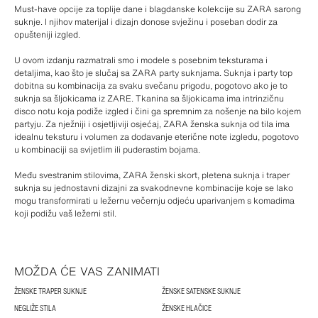
Must-have opcije za toplije dane i blagdanske kolekcije su ZARA sarong
suknje. I njihov materijal i dizajn donose svježinu i poseban dodir za
opušteniji izgled.
U ovom izdanju razmatrali smo i modele s posebnim teksturama i
detaljima, kao što je slučaj sa ZARA party suknjama. Suknja i party top
dobitna su kombinacija za svaku svečanu prigodu, pogotovo ako je to
suknja sa šljokicama iz ZARE. Tkanina sa šljokicama ima intrinzičnu
disco notu koja podiže izgled i čini ga spremnim za nošenje na bilo kojem
partyju. Za nježniji i osjetljiviji osjećaj, ZARA ženska suknja od tila ima
idealnu teksturu i volumen za dodavanje eterične note izgledu, pogotovo
u kombinaciji sa svijetlim ili puderastim bojama.
Među svestranim stilovima, ZARA ženski skort, pletena suknja i traper
suknja su jednostavni dizajni za svakodnevne kombinacije koje se lako
mogu transformirati u ležernu večernju odjeću uparivanjem s komadima
koji podižu vaš ležerni stil.
MOŽDA ĆE VAS ZANIMATI
ŽENSKE TRAPER SUKNJE
ŽENSKE SATENSKE SUKNJE
NEGLIŽE STILA
ŽENSKE HLAČICE