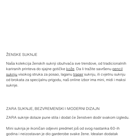
ŽENSKE SUKNJE
Naša kolekcija ženskih suknji obuhvaća sve trendove, od tradicionalnih
kariranih printeva do sjajne gotičke
kože
. Da li tražite savršenu
pencil
suknju
visokog struka za posao, laganu
traper
suknju, ili cvjetnu suknju
od brokata za specijalnu prigodu, naš online izbor ima mini, midi i maksi
suknje.
ZARA SUKNJE, BEZVREMENSKI I MODERNI DIZAJN
ZARA suknje dolaze pune stila i dodat će ženstven dodir svakom izgledu.
Mini suknja je ikoničan odjevni predmet još od svog nastanka 60-ih
godina i neizostavan je dio garderobe svake žene. Idealan dodatak