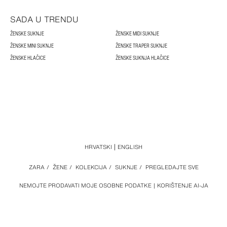
SADA U TRENDU
ŽENSKE SUKNJE
ŽENSKE MIDI SUKNJE
ŽENSKE MINI SUKNJE
ŽENSKE TRAPER SUKNJE
ŽENSKE HLAČICE
ŽENSKE SUKNJA HLAČICE
HRVATSKI
ENGLISH
ZARA
/
ŽENE
/
KOLEKCIJA
/
SUKNJE
/
PREGLEDAJTE SVE
NEMOJTE PRODAVATI MOJE OSOBNE PODATKE
KORIŠTENJE AI-JA