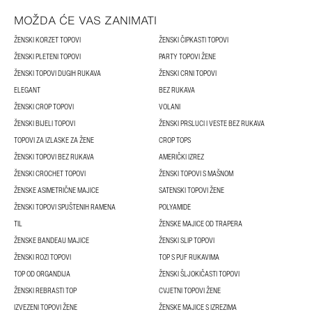
MOŽDA ĆE VAS ZANIMATI
ŽENSKI KORZET TOPOVI
ŽENSKI ČIPKASTI TOPOVI
ŽENSKI PLETENI TOPOVI
PARTY TOPOVI ŽENE
ŽENSKI TOPOVI DUGIH RUKAVA
ŽENSKI CRNI TOPOVI
ELEGANT
BEZ RUKAVA
ŽENSKI CROP TOPOVI
VOLANI
ŽENSKI BIJELI TOPOVI
ŽENSKI PRSLUCI I VESTE BEZ RUKAVA
TOPOVI ZA IZLASKE ZA ŽENE
CROP TOPS
ŽENSKI TOPOVI BEZ RUKAVA
AMERIČKI IZREZ
ŽENSKI CROCHET TOPOVI
ŽENSKI TOPOVI S MAŠNOM
ŽENSKE ASIMETRIČNE MAJICE
SATENSKI TOPOVI ŽENE
ŽENSKI TOPOVI SPUŠTENIH RAMENA
POLYAMIDE
TIL
ŽENSKE MAJICE OD TRAPERA
ŽENSKE BANDEAU MAJICE
ŽENSKI SLIP TOPOVI
ŽENSKI ROZI TOPOVI
TOP S PUF RUKAVIMA
TOP OD ORGANDIJA
ŽENSKI ŠLJOKIČASTI TOPOVI
ŽENSKI REBRASTI TOP
CVJETNI TOPOVI ŽENE
IZVEZENI TOPOVI ŽENE
ŽENSKE MAJICE S IZREZIMA