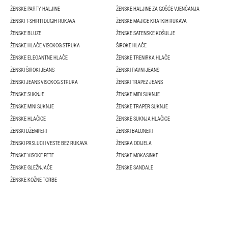
ŽENSKE PARTY HALJINE
ŽENSKE HALJINE ZA GOŠĆE VJENČANJA
ŽENSKI T-SHIRTI DUGIH RUKAVA
ŽENSKE MAJICE KRATKIH RUKAVA
ŽENSKE BLUZE
ŽENSKE SATENSKE KOŠULJE
ŽENSKE HLAČE VISOKOG STRUKA
ŠIROKE HLAČE
ŽENSKE ELEGANTNE HLAČE
ŽENSKE TRENIRKA HLAČE
ŽENSKI ŠIROKI JEANS
ŽENSKI RAVNI JEANS
ŽENSKI JEANS VISOKOG STRUKA
ŽENSKI TRAPEZ JEANS
ŽENSKE SUKNJE
ŽENSKE MIDI SUKNJE
ŽENSKE MINI SUKNJE
ŽENSKE TRAPER SUKNJE
ŽENSKE HLAČICE
ŽENSKE SUKNJA HLAČICE
ŽENSKI DŽEMPERI
ŽENSKI BALONERI
ŽENSKI PRSLUCI I VESTE BEZ RUKAVA
ŽENSKA ODIJELA
ŽENSKE VISOKE PETE
ŽENSKE MOKASINKE
ŽENSKE GLEŽNJAČE
ŽENSKE SANDALE
ŽENSKE KOŽNE TORBE