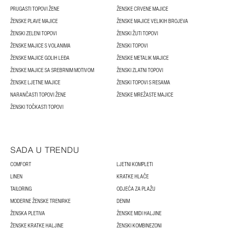
PRUGASTI TOPOVI ŽENE
ŽENSKE CRVENE MAJICE
ŽENSKE PLAVE MAJICE
ŽENSKE MAJICE VELIKIH BROJEVA
ŽENSKI ZELENI TOPOVI
ŽENSKI ŽUTI TOPOVI
ŽENSKE MAJICE S VOLANIMA
ŽENSKI TOPOVI
ŽENSKE MAJICE GOLIH LEĐA
ŽENSKE METALIK MAJICE
ŽENSKE MAJICE SA SREBRNIM MOTIVOM
ŽENSKI ZLATNI TOPOVI
ŽENSKE LJETNE MAJICE
ŽENSKI TOPOVI S RESAMA
NARANČASTI TOPOVI ŽENE
ŽENSKE MREŽASTE MAJICE
ŽENSKI TOČKASTI TOPOVI
SADA U TRENDU
COMFORT
LJETNI KOMPLETI
LINEN
KRATKE HLAČE
TAILORING
ODJEĆA ZA PLAŽU
MODERNE ŽENSKE TRENIRKE
DENIM
ŽENSKA PLETIVA
ŽENSKE MIDI HALJINE
ŽENSKE KRATKE HALJINE
ŽENSKI KOMBINEZONI