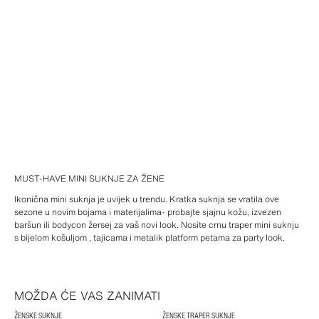
MUST-HAVE MINI SUKNJE ZA ŽENE
Ikonična mini suknja je uvijek u trendu. Kratka suknja se vratila ove
sezone u novim bojama i materijalima- probajte sjajnu kožu, izvezen
baršun ili bodycon žersej za vaš novi look. Nosite crnu traper mini suknju
s bijelom košuljom , tajicama i metalik platform petama za party look.
MOŽDA ĆE VAS ZANIMATI
ŽENSKE SUKNJE
ŽENSKE TRAPER SUKNJE