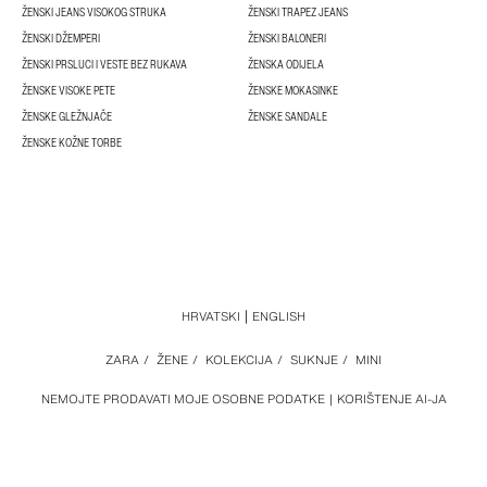
ŽENSKI JEANS VISOKOG STRUKA
ŽENSKI TRAPEZ JEANS
ŽENSKI DŽEMPERI
ŽENSKI BALONERI
ŽENSKI PRSLUCI I VESTE BEZ RUKAVA
ŽENSKA ODIJELA
ŽENSKE VISOKE PETE
ŽENSKE MOKASINKE
ŽENSKE GLEŽNJAČE
ŽENSKE SANDALE
ŽENSKE KOŽNE TORBE
HRVATSKI
ENGLISH
ZARA
/
ŽENE
/
KOLEKCIJA
/
SUKNJE
/
MINI
NEMOJTE PRODAVATI MOJE OSOBNE PODATKE
KORIŠTENJE AI-JA