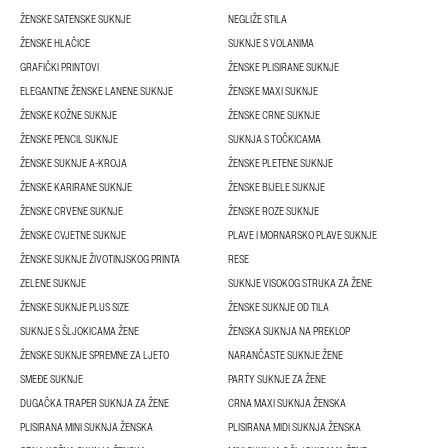
ŽENSKE SATENSKE SUKNJE
NEGLIŽE STILA
ŽENSKE HLAČICE
SUKNJE S VOLANIMA
GRAFIČKI PRINTOVI
ŽENSKE PLISIRANE SUKNJE
ELEGANTNE ŽENSKE LANENE SUKNJE
ŽENSKE MAXI SUKNJE
ŽENSKE KOŽNE SUKNJE
ŽENSKE CRNE SUKNJE
ŽENSKE PENCIL SUKNJE
SUKNJA S TOČKICAMA
ŽENSKE SUKNJE A-KROJA
ŽENSKE PLETENE SUKNJE
ŽENSKE KARIRANE SUKNJE
ŽENSKE BIJELE SUKNJE
ŽENSKE CRVENE SUKNJE
ŽENSKE ROZE SUKNJE
ŽENSKE CVJETNE SUKNJE
PLAVE I MORNARSKO PLAVE SUKNJE
ŽENSKE SUKNJE ŽIVOTINJSKOG PRINTA
RESE
ZELENE SUKNJE
SUKNJE VISOKOG STRUKA ZA ŽENE
ŽENSKE SUKNJE PLUS SIZE
ŽENSKE SUKNJE OD TILA
SUKNJE S ŠLJOKICAMA ŽENE
ŽENSKA SUKNJA NA PREKLOP
ŽENSKE SUKNJE SPREMNE ZA LJETO
NARANČASTE SUKNJE ŽENE
SMEĐE SUKNJE
PARTY SUKNJE ZA ŽENE
DUGAČKA TRAPER SUKNJA ZA ŽENE
CRNA MAXI SUKNJA ŽENSKA
PLISIRANA MINI SUKNJA ŽENSKA
PLISIRANA MIDI SUKNJA ŽENSKA