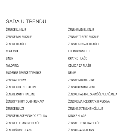
SADA U TRENDU
ŽENSKE SUKNJE
ŽENSKE MIDI SUKNJE
ŽENSKE MINI SUKNJE
ŽENSKE TRAPER SUKNJE
ŽENSKE HLAČICE
ŽENSKE SUKNJA HLAČICE
COMFORT
LJETNI KOMPLETI
LINEN
KRATKE HLAČE
TAILORING
ODJEĆA ZA PLAŽU
MODERNE ŽENSKE TRENIRKE
DENIM
ŽENSKA PLETIVA
ŽENSKE MIDI HALJINE
ŽENSKE KRATKE HALJINE
ŽENSKI KOMBINEZONI
ŽENSKE PARTY HALJINE
ŽENSKE HALJINE ZA GOŠĆE VJENČANJA
ŽENSKI T-SHIRTI DUGIH RUKAVA
ŽENSKE MAJICE KRATKIH RUKAVA
ŽENSKE BLUZE
ŽENSKE SATENSKE KOŠULJE
ŽENSKE HLAČE VISOKOG STRUKA
ŠIROKE HLAČE
ŽENSKE ELEGANTNE HLAČE
ŽENSKE TRENIRKA HLAČE
ŽENSKI ŠIROKI JEANS
ŽENSKI RAVNI JEANS