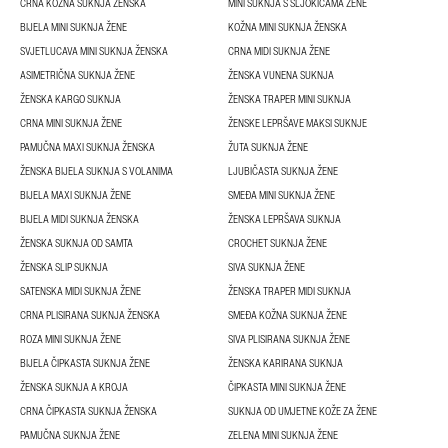
CRNA KOŽNA SUKNJA ŽENSKA
MINI SUKNJA S ŠLJOKICAMA ŽENE
BIJELA MINI SUKNJA ŽENE
KOŽNA MINI SUKNJA ŽENSKA
SVJETLUCAVA MINI SUKNJA ŽENSKA
CRNA MIDI SUKNJA ŽENE
ASIMETRIČNA SUKNJA ŽENE
ŽENSKA VUNENA SUKNJA
ŽENSKA KARGO SUKNJA
ŽENSKA TRAPER MINI SUKNJA
CRNA MINI SUKNJA ŽENE
ŽENSKE LEPRŠAVE MAKSI SUKNJE
PAMUČNA MAXI SUKNJA ŽENSKA
ŽUTA SUKNJA ŽENE
ŽENSKA BIJELA SUKNJA S VOLANIMA
LJUBIČASTA SUKNJA ŽENE
BIJELA MAXI SUKNJA ŽENE
SMEĐA MINI SUKNJA ŽENE
BIJELA MIDI SUKNJA ŽENSKA
ŽENSKA LEPRŠAVA SUKNJA
ŽENSKA SUKNJA OD SAMTA
CROCHET SUKNJA ŽENE
ŽENSKA SLIP SUKNJA
SIVA SUKNJA ŽENE
SATENSKA MIDI SUKNJA ŽENE
ŽENSKA TRAPER MIDI SUKNJA
CRNA PLISIRANA SUKNJA ŽENSKA
SMEĐA KOŽNA SUKNJA ŽENE
ROZA MINI SUKNJA ŽENE
SIVA PLISIRANA SUKNJA ŽENE
BIJELA ČIPKASTA SUKNJA ŽENE
ŽENSKA KARIRANA SUKNJA
ŽENSKA SUKNJA A KROJA
ČIPKASTA MINI SUKNJA ŽENE
CRNA ČIPKASTA SUKNJA ŽENSKA
SUKNJA OD UMJETNE KOŽE ZA ŽENE
PAMUČNA SUKNJA ŽENE
ZELENA MINI SUKNJA ŽENE