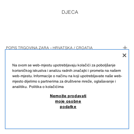
DJECA
POPIS TRGOVINA ZARA – HRVATSKA / CROATIA
GRAD ZAGREB (4)
Na ovom se web-mjestu upotrebljavaju kolačići za poboljšanje
OSJECKO-BARANJSKA (1)
CITY CENTER ONE EAST
korisničkog iskustva i analizu radnih značajki i prometa na našem
PRIMORSKO-GORANSKA (1)
ILLICA
PORTANOVA
web-mjestu. Informacije o načinu na koji upotrebljavate naše web-
mjesto dijelimo s partnerima za društvene mreže, oglašavanje i
SPLITSKO-DALMATINSKA (2)
ARENA CENTER
KORZO 13
analitiku.
Politika o kolačićima
HRVATSKI
ENGLISH
ZADARSKA (1)
CITY CENTER ONE WEST
MALL OF SPLIT
Nemojte prodavati
MARMONTOVA
SUPERNOVA ZADAR
moje osobne
podatke
NEMOJTE PRODAVATI MOJE OSOBNE PODATKE
KORIŠTENJE AI-JA