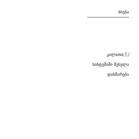
ᲫᲘᲔᲑᲐ
0
ᲙᲐᲚᲐᲗᲐ
ᲡᲘᲡᲢᲔᲛᲐᲨᲘ ᲨᲔᲡᲕᲚᲐ
ᲓᲐᲮᲛᲐᲠᲔᲑᲐ
ᲖᲝᲚᲘᲐᲜᲘ ᲡᲕᲘᲢᲔᲠᲘ ᲔᲚᲕᲐ-ᲨᲔᲡᲐᲙᲠᲐᲕᲘᲗ ᲓᲐ ᲞᲐᲢᲩᲘᲗ